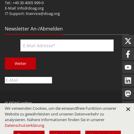
Tel.: +49 30 4005 999-0
E-Mail:
info@doag.org
IT-Support:
itservice@doag.org
Newsletter An-/Abmelden
Weiter
© DOAG online
Wir verwenden Cookies, um die einwandfreie Funktion unserer
Impressum
Datenschutz
Nutzungsbedingungen
Website zu gewährleisten und unseren Datenverkehr zu
analysieren. Nähere Informationen finden Sie in unserer
Datenschutzerklärung