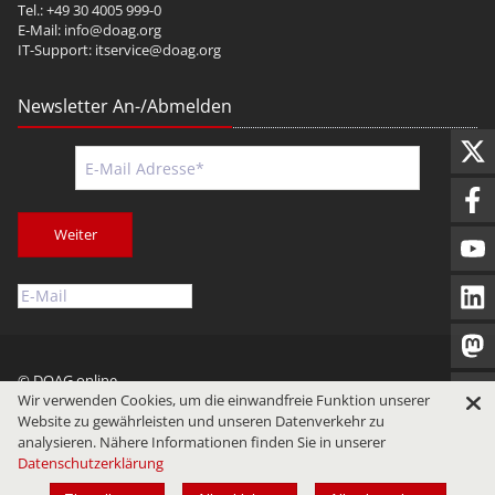
Tel.: +49 30 4005 999-0
E-Mail:
info@doag.org
IT-Support:
itservice@doag.org
Newsletter An-/Abmelden
Weiter
© DOAG online
Wir verwenden Cookies, um die einwandfreie Funktion unserer
Impressum
Datenschutz
Nutzungsbedingungen
Website zu gewährleisten und unseren Datenverkehr zu
analysieren. Nähere Informationen finden Sie in unserer
Datenschutzerklärung