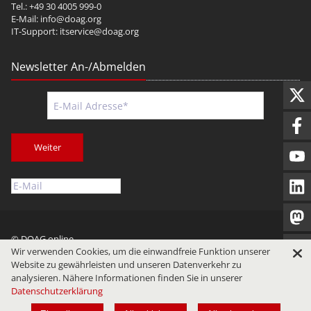
Tel.: +49 30 4005 999-0
E-Mail:
info@doag.org
IT-Support:
itservice@doag.org
Newsletter An-/Abmelden
Weiter
© DOAG online
Wir verwenden Cookies, um die einwandfreie Funktion unserer
Impressum
Datenschutz
Nutzungsbedingungen
Website zu gewährleisten und unseren Datenverkehr zu
analysieren. Nähere Informationen finden Sie in unserer
Datenschutzerklärung