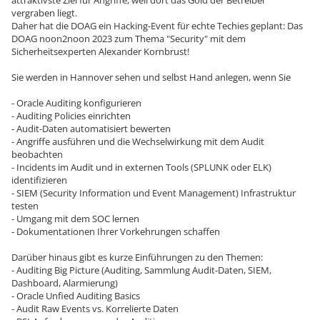
attraktivste Ziel für Angriffe, weil dort das Gold der Betreiber
vergraben liegt.
Daher hat die DOAG ein Hacking-Event für echte Techies geplant: Das
DOAG noon2noon 2023 zum Thema "Security" mit dem
Sicherheitsexperten Alexander Kornbrust!
Sie werden in Hannover sehen und selbst Hand anlegen, wenn Sie
- Oracle Auditing konfigurieren
- Auditing Policies einrichten
- Audit-Daten automatisiert bewerten
- Angriffe ausführen und die Wechselwirkung mit dem Audit
beobachten
- Incidents im Audit und in externen Tools (SPLUNK oder ELK)
identifizieren
- SIEM (Security Information und Event Management) Infrastruktur
testen
- Umgang mit dem SOC lernen
- Dokumentationen Ihrer Vorkehrungen schaffen
Darüber hinaus gibt es kurze Einführungen zu den Themen:
- Auditing Big Picture (Auditing, Sammlung Audit-Daten, SIEM,
Dashboard, Alarmierung)
- Oracle Unfied Auditing Basics
- Audit Raw Events vs. Korrelierte Daten