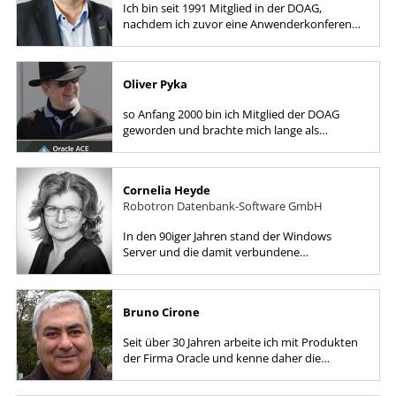
Ich bin seit 1991 Mitglied in der DOAG,
nachdem ich zuvor eine Anwenderkonferenz
besucht hatte und von den Möglichkeiten für
den Erfahrungsaustausch und dem...
Oliver Pyka
so Anfang 2000 bin ich Mitglied der DOAG
geworden und brachte mich lange als
stellvertretender Community-Leiter
Datenbanken aktiv mit ein. Der DOAG...
Cornelia Heyde
Robotron Datenbank-Software GmbH
In den 90iger Jahren stand der Windows
Server und die damit verbundene
Netzwerkverwaltung in meinen
Tätigkeitsfokus. Während meiner
Trainertätigkeit erwarb...
Bruno Cirone
Seit über 30 Jahren arbeite ich mit Produkten
der Firma Oracle und kenne daher die
Datenbank seit der Version 6. Seit 1989 bin ich
selbständiger EDV-Berater....