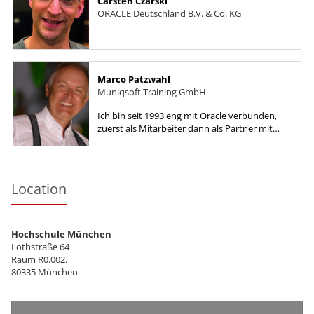
Carsten Czarski
ORACLE Deutschland B.V. & Co. KG
Marco Patzwahl
Muniqsoft Training GmbH
Ich bin seit 1993 eng mit Oracle verbunden,
zuerst als Mitarbeiter dann als Partner mit
den Schwerpunkten SQL, PL/SQL, DBA, APEX,
Tuning, Monitoring, TOAD...
Location
Hochschule München
Lothstraße 64
Raum R0.002.
80335 München