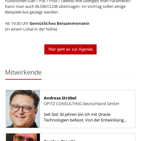
Funktionen (Get / Put / Post / Delete) Wie übergibt man Parameter?
Kann man auch BLOB/CLOB übertragen. Im Vortrag sollen einige
Beispiele live gezeigt werden.
Ab 19:30 Uhr
Gemütliches Beisammensein
(in einem Lokal in der Nähe)
Hier geht es zur Agenda
Mitwirkende
Andreas Ströbel
OPITZ CONSULTING Deutschland GmbH
Seit fast 30 Jahren bin ich mit Oracle-
Technologien befasst. Von der Entwicklung
mit Forms und PL/SQL über die Datenbank
bis hin zu Engineered Systems und...