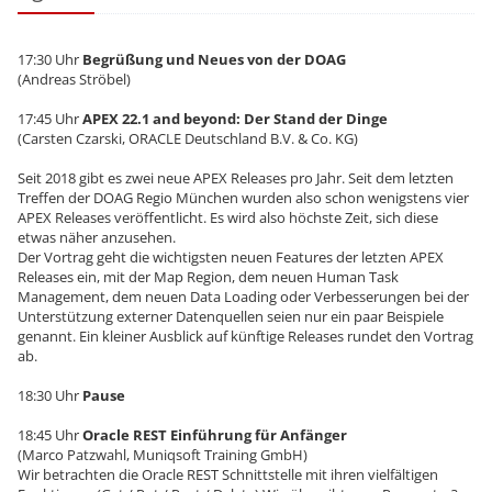
17:30 Uhr
Begrüßung und Neues von der DOAG
(Andreas Ströbel)
17:45 Uhr
APEX 22.1 and beyond: Der Stand der Dinge
(Carsten Czarski, ORACLE Deutschland B.V. & Co. KG)
Seit 2018 gibt es zwei neue APEX Releases pro Jahr. Seit dem letzten
Treffen der DOAG Regio München wurden also schon wenigstens vier
APEX Releases veröffentlicht. Es wird also höchste Zeit, sich diese
etwas näher anzusehen.
Der Vortrag geht die wichtigsten neuen Features der letzten APEX
Releases ein, mit der Map Region, dem neuen Human Task
Management, dem neuen Data Loading oder Verbesserungen bei der
Unterstützung externer Datenquellen seien nur ein paar Beispiele
genannt. Ein kleiner Ausblick auf künftige Releases rundet den Vortrag
ab.
18:30 Uhr
Pause
18:45 Uhr
Oracle REST Einführung für Anfänger
(Marco Patzwahl, Muniqsoft Training GmbH)
Wir betrachten die Oracle REST Schnittstelle mit ihren vielfältigen