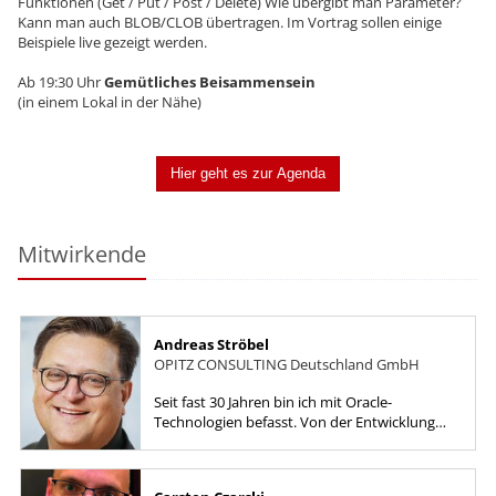
Funktionen (Get / Put / Post / Delete) Wie übergibt man Parameter?
Kann man auch BLOB/CLOB übertragen. Im Vortrag sollen einige
Beispiele live gezeigt werden.
Ab 19:30 Uhr
Gemütliches Beisammensein
(in einem Lokal in der Nähe)
Hier geht es zur Agenda
Mitwirkende
Andreas Ströbel
OPITZ CONSULTING Deutschland GmbH
Seit fast 30 Jahren bin ich mit Oracle-
Technologien befasst. Von der Entwicklung
mit Forms und PL/SQL über die Datenbank
bis hin zu Engineered Systems und...