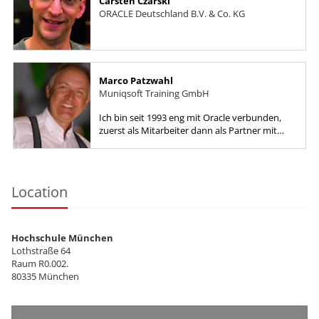
Carsten Czarski
ORACLE Deutschland B.V. & Co. KG
Marco Patzwahl
Muniqsoft Training GmbH
Ich bin seit 1993 eng mit Oracle verbunden,
zuerst als Mitarbeiter dann als Partner mit
den Schwerpunkten SQL, PL/SQL, DBA, APEX,
Tuning, Monitoring, TOAD...
Location
Hochschule München
Lothstraße 64
Raum R0.002.
80335 München