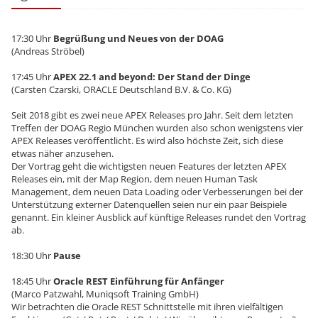
17:30 Uhr
Begrüßung und Neues von der DOAG
(Andreas Ströbel)
17:45 Uhr
APEX 22.1 and beyond: Der Stand der Dinge
(Carsten Czarski, ORACLE Deutschland B.V. & Co. KG)
Seit 2018 gibt es zwei neue APEX Releases pro Jahr. Seit dem letzten
Treffen der DOAG Regio München wurden also schon wenigstens vier
APEX Releases veröffentlicht. Es wird also höchste Zeit, sich diese
etwas näher anzusehen.
Der Vortrag geht die wichtigsten neuen Features der letzten APEX
Releases ein, mit der Map Region, dem neuen Human Task
Management, dem neuen Data Loading oder Verbesserungen bei der
Unterstützung externer Datenquellen seien nur ein paar Beispiele
genannt. Ein kleiner Ausblick auf künftige Releases rundet den Vortrag
ab.
18:30 Uhr
Pause
18:45 Uhr
Oracle REST Einführung für Anfänger
(Marco Patzwahl, Muniqsoft Training GmbH)
Wir betrachten die Oracle REST Schnittstelle mit ihren vielfältigen