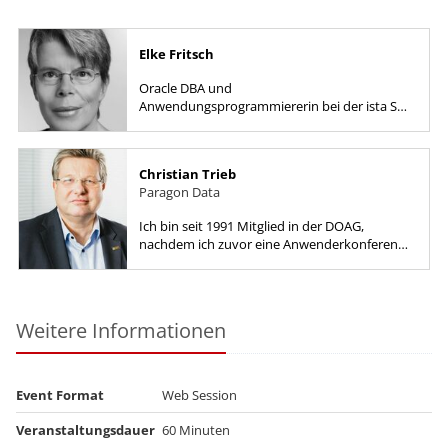
Elke Fritsch
Oracle DBA und
Anwendungsprogrammiererin bei der ista SE
von 2017 bis 2023. Vorher als Dozentin für
Oracle-Kurse und im Consulting tätig Als...
Christian Trieb
Paragon Data
Ich bin seit 1991 Mitglied in der DOAG,
nachdem ich zuvor eine Anwenderkonferenz
besucht hatte und von den Möglichkeiten für
den Erfahrungsaustausch und dem...
Weitere Informationen
Event Format
Web Session
Veranstaltungsdauer
60 Minuten