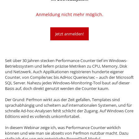
Anmeldung nicht mehr möglich.
Jetzt anmelden!
Seit über 30 Jahren stecken Performance Counter tief im Windows-
Betriebssystem und liefern präzise Metriken zu CPU, Memory, Disk
und Netzwerk. Auch Applikationen registrieren hunderte eigener
Counter, von Compile/sec bis AdHoc Queries/sec – auch der Microsoft
SQL Server. Nahezu jedes Windows-Monitoring-Tool baut auf dieser
Basis auf, doch direkt genutzt werden die Counter kaum.
Der Grund: Perfmon wirkt aus der Zeit gefallen, Templates sind
sprachabhängig und scheitern auf internationalen Systemen, und für
schnelle Ad-hoc-Analysen fehlt schlicht der Zugang. Auf Windows Core
Editions wird es vollends unkomfortabel.
In diesem Webinar zeige ich, was Performance Counter wirklich
können und wie man sie abseits von Perfmon nutzbar macht. Dazu
stelle ich das von mir entwickelte PowerShell-Modul