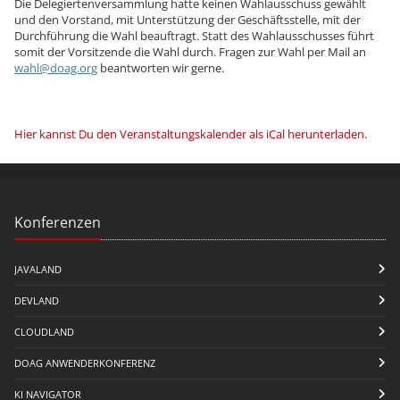
Die Delegiertenversammlung hatte keinen Wahlausschuss gewählt
und den Vorstand, mit Unterstützung der Geschäftsstelle, mit der
Durchführung die Wahl beauftragt. Statt des Wahlausschusses führt
somit der Vorsitzende die Wahl durch. Fragen zur Wahl per Mail an
wahl@doag.org
beantworten wir gerne.
Hier kannst Du den Veranstaltungskalender als iCal herunterladen
.
Konferenzen
JAVALAND
DEVLAND
CLOUDLAND
DOAG ANWENDERKONFERENZ
KI NAVIGATOR