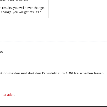
n results, you will never change.
 change, you will get results."
olker Linz arbeitet bei der
land...
 KG
eption melden und dort den Fahrstuhl zum 5. OG freischalten lassen.
unterladen
.