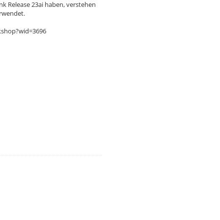
ank Release 23ai haben, verstehen
erwendet.
orkshop?wid=3696