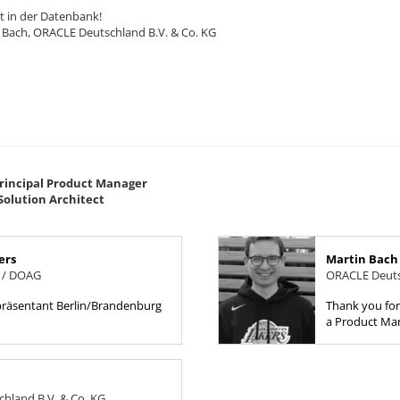
pt in der Datenbank!
n Bach, ORACLE Deutschland B.V. & Co. KG
Principal Product Manager
 Solution Architect
ers
Martin Bach
 / DOAG
ORACLE Deuts
präsentant Berlin/Brandenburg
Thank you for 
a Product Man
that dream of
working on ver
hland B.V. & Co. KG