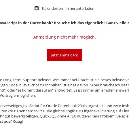
Kalendertermin herunterladen
avaScript in der Datenbank? Brauche ich das eigentlich? Ganz vielleic
Anmeldung nicht mehr möglich.
Jetzt anmelden!
lle Long-Term-Support Release. Wie immer bei Oracle ist ein neues Release 
igen Code in JavaScript zu schreiben ist eines davon. “Aber brauche ich das de
cht!", oder "es kommt darauf an" antwortet. Es ist immer am empfehlenswert
 Vortrag ermöglichen.
serverseitiges JavaScript für Oracle Datenbank 23ai vorgestellt, und zwar i
 Punkte zu nennen: soll z.B. die gleiche Logik zur Eingabevalidierung auf Cli
ehr gut bewerkstelligen. QuickSQL ohne APEX nutzen? Kein Problem! Beispie
st aus? Rosig!