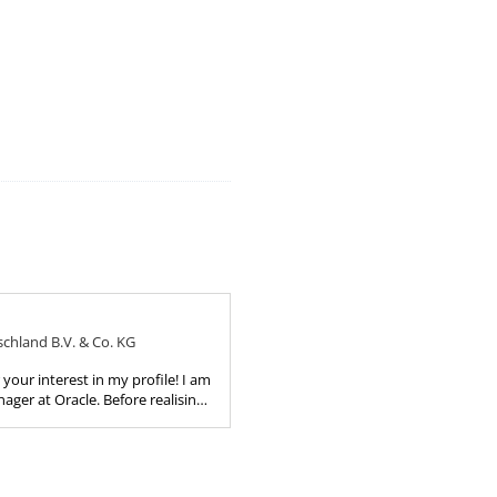
chland B.V. & Co. KG
your interest in my profile! I am
ager at Oracle. Before realising
 mine I spent 8 eventful years
y...