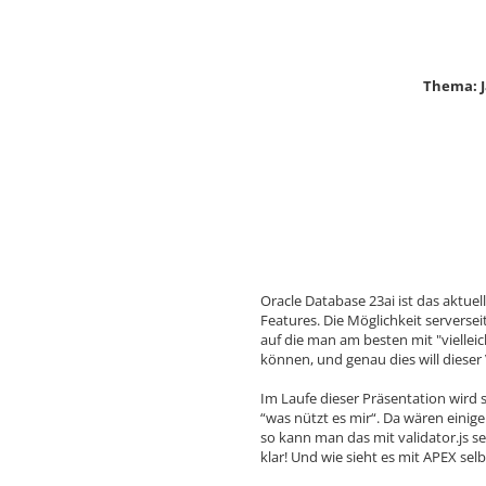
Thema: J
Oracle Database 23ai ist das aktue
Features. Die Möglichkeit serverseit
auf die man am besten mit "viellei
können, und genau dies will dieser
Im Laufe dieser Präsentation wird 
“was nützt es mir“. Da wären einige
so kann man das mit validator.js s
klar! Und wie sieht es mit APEX selb