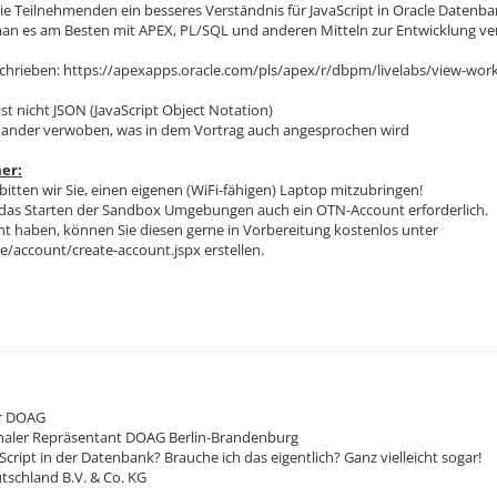
ie Teilnehmenden ein besseres Verständnis für JavaScript in Oracle Datenb
 man es am Besten mit APEX, PL/SQL und anderen Mitteln zur Entwicklung v
beschrieben: https://apexapps.oracle.com/pls/apex/r/dbpm/livelabs/view-w
ist nicht JSON (JavaScript Object Notation)
nander verwoben, was in dem Vortrag auch angesprochen wird
er:
itten wir Sie, einen eigenen (WiFi-fähigen) Laptop mitzubringen!
 das Starten der Sandbox Umgebungen auch ein OTN-Account erforderlich.
t haben, können Sie diesen gerne in Vorbereitung kostenlos unter
le/account/create-account.jspx erstellen.
ur DOAG
naler Repräsentant DOAG Berlin-Brandenburg
aScript in der Datenbank? Brauche ich das eigentlich? Ganz vielleicht sogar!
tschland B.V. & Co. KG