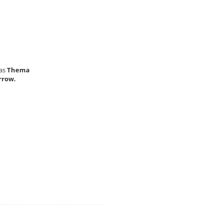
das
Thema
rrow.