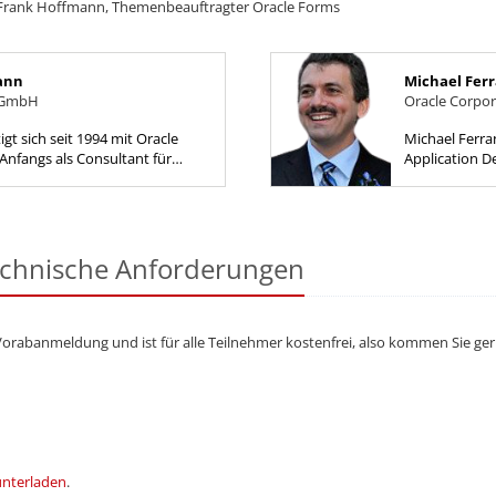
d Frank Hoffmann, Themenbeauftragter Oracle Forms
ann
Michael Fer
 GmbH
Oracle Corpor
gt sich seit 1994 mit Oracle
Michael Ferra
Anfangs als Consultant für
Application 
ng und von 1997-1999 als
Oracle und ar
nt für ORACLE Bonn....
Forms. Michae
echnische Anforderungen
Vorabanmeldung und ist für alle Teilnehmer kostenfrei, also kommen Sie ge
unterladen
.