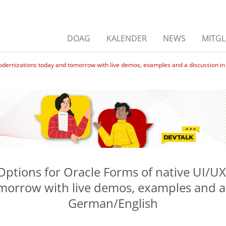
DOAG
KALENDER
NEWS
MITGL
odernizations today and tomorrow with live demos, examples and a discussion i
ptions for Oracle Forms of native UI/U
morrow with live demos, examples and a 
German/English