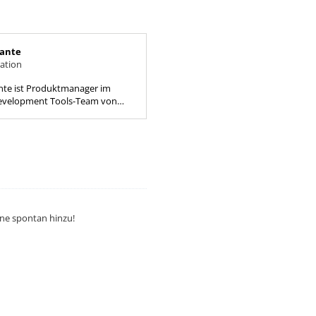
rante
ation
nte ist Produktmanager im
Development Tools-Team von
beitet hauptsächlich mit Oracle
l kam 1999 zu Oracle...
rne spontan hinzu!