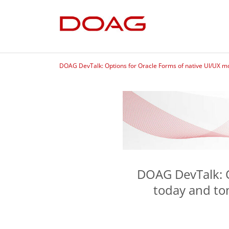
DOAG DevTalk: Options for Oracle Forms of native UI/UX m
DOAG DevTalk: O
today and to