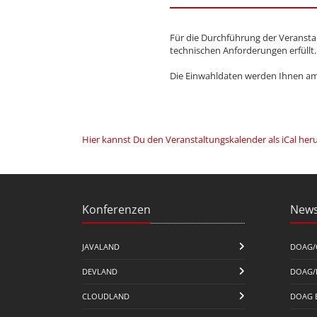
Für die Durchführung der Veranstal
technischen Anforderungen erfüllt.
Die Einwahldaten werden Ihnen am 
Hier kannst Du den Veranstaltungskalender als iCal her
Konferenzen
News
JAVALAND
DOAG/
DEVLAND
DOAG/
CLOUDLAND
DOAG 