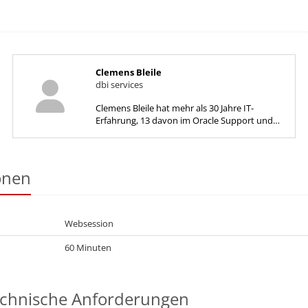
Clemens Bleile
dbi services
Clemens Bleile hat mehr als 30 Jahre IT-
Erfahrung, 13 davon im Oracle Support und
15 Jahre im Oracle Consulting. Er hat sich auf...
onen
Websession
60 Minuten
echnische Anforderungen