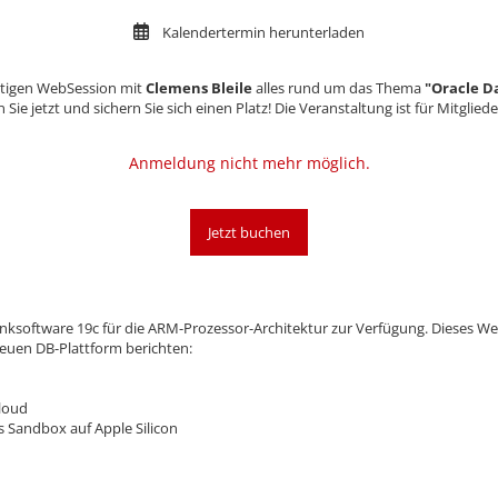
Kalendertermin herunterladen
ütigen WebSession mit
Clemens Bleile
alles rund um das Thema
"Oracle D
 Sie jetzt und sichern Sie sich einen Platz! Die Veranstaltung ist für Mitglie
Anmeldung nicht mehr möglich.
Jetzt buchen
banksoftware 19c für die ARM-Prozessor-Architektur zur Verfügung. Dieses W
neuen DB-Plattform berichten:
loud
s Sandbox auf Apple Silicon