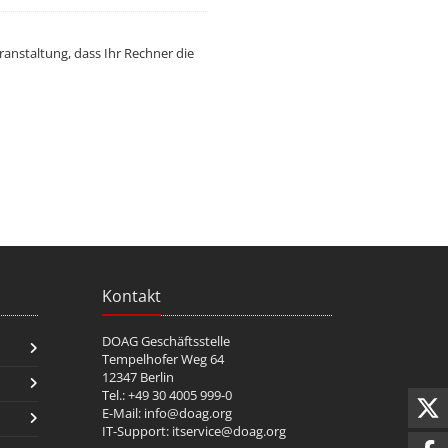
ranstaltung, dass Ihr Rechner die
Kontakt
DOAG Geschäftsstelle
Tempelhofer Weg 64
12347 Berlin
Tel.: +49 30 4005 999-0
E-Mail:
info@doag.org
IT-Support:
itservice@doag.org