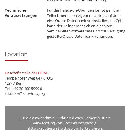
das Performance Troubleshooting.
Technische
Für die Hands-on-Übungen benötigen die
Voraussetzungen
Teilnehmer einen eigenen Laptop, auf dem
eine Oracle Datenbank vorinstalliert ist. Ggf.
kann der Teilnehmer sich an eine vom
Seminarleiter vorbereitete und zur Verfügung
gestellte Oracle Datenbank verbinden.
Location
Geschäftsstelle der DOAG
Tempelhofer Weg 64 / 6. OG
12347 Berlin
Tel.: +49 30 400 5999 0
E-Mail: office@doag.org
Für die einwandfreie Funktion dieses Elements ist die
Verwendung von Cookies notwendig.
Bitte akzeptieren Sie diese um fortzufahren.