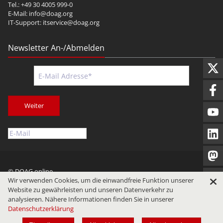
Tel.: +49 30 4005 999-0
E-Mail:
info@doag.org
IT-Support:
itservice@doag.org
Newsletter An-/Abmelden
Weiter
© DOAG online
Wir verwenden Cookies, um die einwandfreie Funktion unserer
Impressum
Datenschutz
Nutzungsbedingungen
Website zu gewährleisten und unseren Datenverkehr zu
analysieren. Nähere Informationen finden Sie in unserer
Datenschutzerklärung