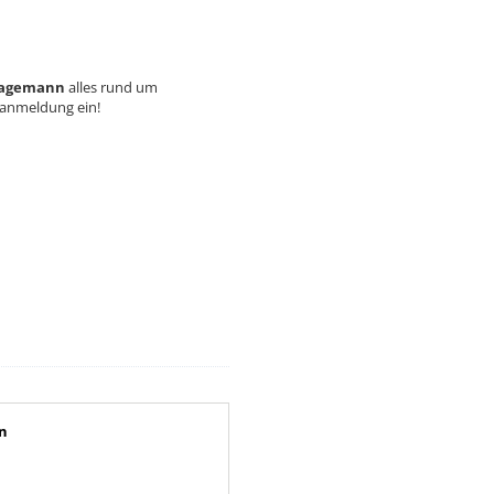
 Hagemann
alles rund um
ranmeldung ein!
en