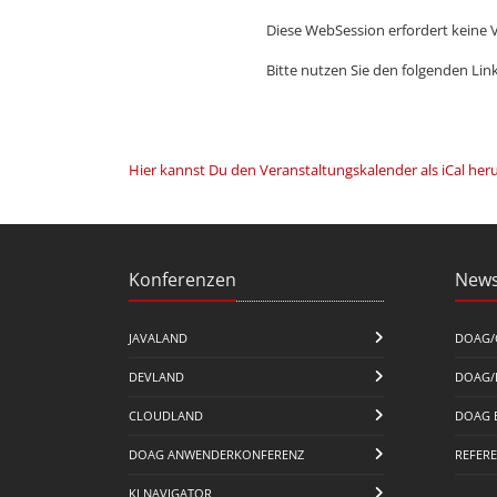
Diese WebSession erfordert keine 
Bitte nutzen Sie den folgenden Lin
Hier kannst Du den Veranstaltungskalender als iCal her
Konferenzen
News
JAVALAND
DOAG/
DEVLAND
DOAG/
CLOUDLAND
DOAG 
DOAG ANWENDERKONFERENZ
REFER
KI NAVIGATOR