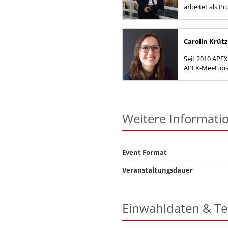
arbeitet als P
berät Kunden 
Datenbank- un
Carolin Krü
Seit 2010 APEX
APEX-Meetups 
DOAG Regios
Weitere Informati
Event Format
Veranstaltungsdauer
Einwahldaten & T