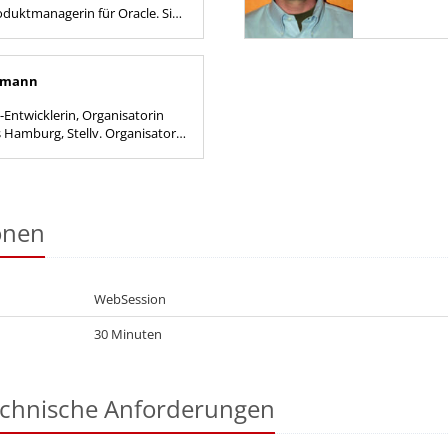
roduktmanagerin für Oracle. Sie
zu den neuesten Oracle
d...
tzmann
-Entwicklerin, Organisatorin
Hamburg, Stellv. Organisatorin
 Hamburg
onen
WebSession
30 Minuten
echnische Anforderungen