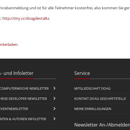
Vorabanmeldung und ist für alle Teilnehmer kostenfrei, also kommen Sie ge
k:
http://tiny.cc/doagdevtalks
unterladen
.
- und Infoletter
Service
COMPUTERWOCHE NEWSLETTER
MITGLIEDSCHAFT DOAG
HEISE DEVELOPER NEWSLETTER
KONTAKT DOAG GESCHÄFTSTELLE
EVENTNEWSLETTER
MEINE EINWILLIGUNGEN
ENTEN & AUTOREN INFOLETTER
Newsletter An-/Abmelde