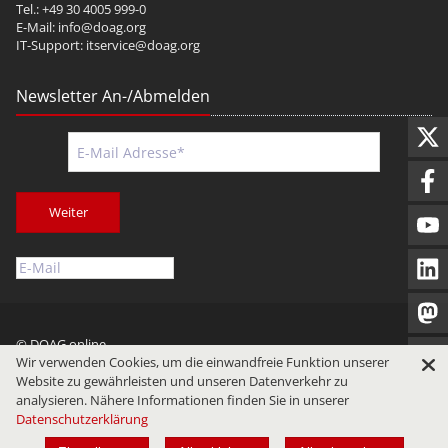
Tel.: +49 30 4005 999-0
E-Mail:
info@doag.org
IT-Support:
itservice@doag.org
Newsletter An-/Abmelden
Weiter
© DOAG online
Wir verwenden Cookies, um die einwandfreie Funktion unserer
Impressum
Datenschutz
Nutzungsbedingungen
Website zu gewährleisten und unseren Datenverkehr zu
analysieren. Nähere Informationen finden Sie in unserer
Datenschutzerklärung