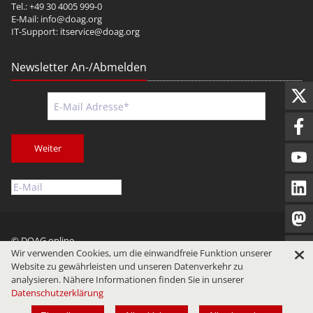
Tel.: +49 30 4005 999-0
E-Mail:
info@doag.org
IT-Support:
itservice@doag.org
Newsletter An-/Abmelden
Weiter
© DOAG online
Wir verwenden Cookies, um die einwandfreie Funktion unserer
Impressum
Datenschutz
Nutzungsbedingungen
Website zu gewährleisten und unseren Datenverkehr zu
analysieren. Nähere Informationen finden Sie in unserer
Datenschutzerklärung