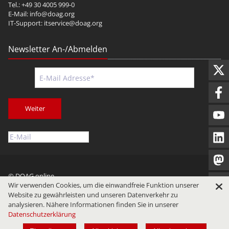
Tel.: +49 30 4005 999-0
E-Mail:
info@doag.org
IT-Support:
itservice@doag.org
Newsletter An-/Abmelden
Weiter
© DOAG online
Wir verwenden Cookies, um die einwandfreie Funktion unserer
Impressum
Datenschutz
Nutzungsbedingungen
Website zu gewährleisten und unseren Datenverkehr zu
analysieren. Nähere Informationen finden Sie in unserer
Datenschutzerklärung