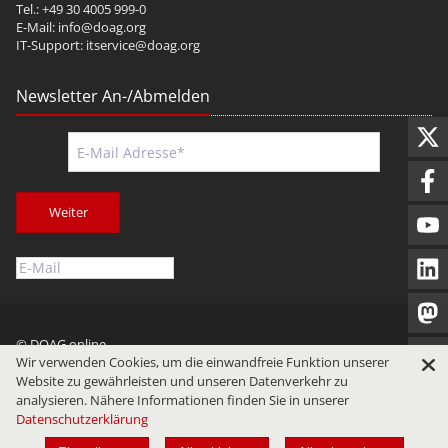
Tel.: +49 30 4005 999-0
E-Mail:
info@doag.org
IT-Support:
itservice@doag.org
Newsletter An-/Abmelden
Weiter
© DOAG online
Wir verwenden Cookies, um die einwandfreie Funktion unserer
Impressum
Datenschutz
Nutzungsbedingungen
Website zu gewährleisten und unseren Datenverkehr zu
analysieren. Nähere Informationen finden Sie in unserer
Datenschutzerklärung