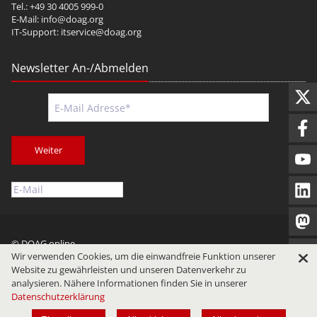
Tel.: +49 30 4005 999-0
E-Mail:
info@doag.org
IT-Support:
itservice@doag.org
Newsletter An-/Abmelden
Weiter
© DOAG online
Wir verwenden Cookies, um die einwandfreie Funktion unserer
Impressum
Datenschutz
Nutzungsbedingungen
Website zu gewährleisten und unseren Datenverkehr zu
analysieren. Nähere Informationen finden Sie in unserer
Datenschutzerklärung