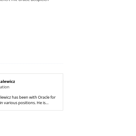
alewicz
ation
ewicz has been with Oracle for
in various positions. He is
ce President with Oracle America
he Oracle...