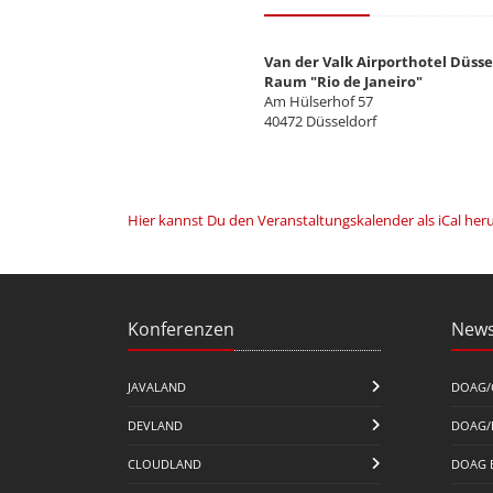
Van der Valk Airporthotel Düsse
Raum "Rio de Janeiro"
Am Hülserhof 57
40472 Düsseldorf
Hier kannst Du den Veranstaltungskalender als iCal her
Konferenzen
News
JAVALAND
DOAG/
DEVLAND
DOAG/
CLOUDLAND
DOAG 