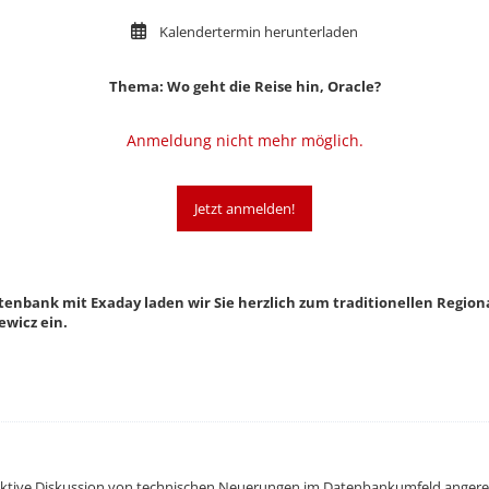
Kalendertermin herunterladen
Thema:
Wo geht die Reise hin, Oracle?
Anmeldung nicht mehr möglich.
Jetzt anmelden!
enbank mit Exaday laden wir Sie herzlich zum traditionellen Regi
ewicz
ein.
raktive Diskussion von technischen Neuerungen im Datenbankumfeld angerei