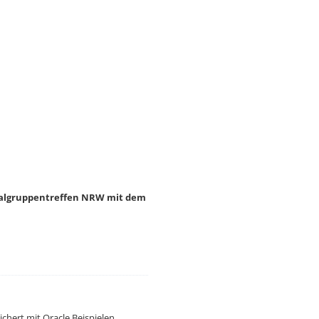
onalgruppentreffen NRW mit dem
chert mit Oracle Beispielen