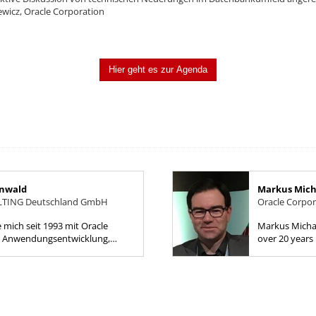
, Oracle Corporation
Hier geht es zur Agenda
enwald
Markus Mich
LTING Deutschland GmbH
Oracle Corpor
e mich seit 1993 mit Oracle
Markus Michal
t Anwendungsentwicklung,
over 20 years 
isierte ich mich in Datenbank
currently a Vi
y. EIne Zeitlang...
and manages t