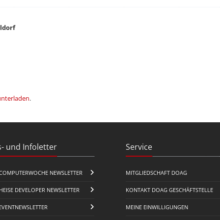
ldorf
unterladen
.
- und Infoletter
Service
COMPUTERWOCHE NEWSLETTER
MITGLIEDSCHAFT DOAG
HEISE DEVELOPER NEWSLETTER
KONTAKT DOAG GESCHÄFTSTELLE
EVENTNEWSLETTER
MEINE EINWILLIGUNGEN