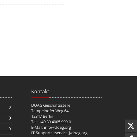
Kontakt
DOAG Geschäftsstelle
Tempelhofer Weg 64
12347 Berlin
Tel.: +49 30 4005 999-0
E-Mail:
info@doag.org
IT-Support:
itservice@doag.org