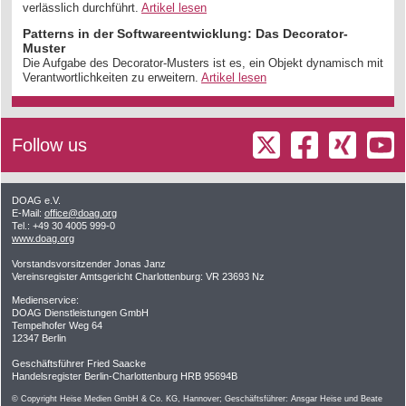
verlässlich durchführt.
Artikel lesen
Patterns in der Softwareentwicklung: Das Decorator-
Muster
Die Aufgabe des Decorator-Musters ist es, ein Objekt dynamisch mit
Verantwortlichkeiten zu erweitern.
Artikel lesen
Follow us
DOAG e.V.
E-Mail:
office@doag.org
Tel.: +49 30 4005 999-0
www.doag.org
Vorstandsvorsitzender Jonas Janz
Vereinsregister Amtsgericht Charlottenburg: VR 23693 Nz
Medienservice:
DOAG Dienstleistungen GmbH
Tempelhofer Weg 64
12347 Berlin
Geschäftsführer Fried Saacke
Handelsregister Berlin-Charlottenburg HRB 95694B
© Copyright Heise Medien GmbH & Co. KG, Hannover; Geschäftsführer: Ansgar Heise und Beate