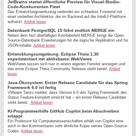
JetBrains startet öffentliche Preview für Visual-Studio-
Code-Konkurrenten Fleet
Das Entwicklungswerkzeug verbindet ein schlankes Frontend mit
einer verteilten Architektur, die im Backend auf die IntelliJ-Plattform
aufsetzt.
Artikel lesen
Datenbank PostgreSQL 15 führt endlich MERGE ein
Neben dem fast überfälligen Kombibefehl MERGE bringt die Open-
Source-Datenbank Erweiterungen für die logische Replikation und für
JSON-Inhalte.
Artikel lesen
Entwicklungsumgebung: Eclipse Theia 1.30
experimentiert mit ablösbaren WebViews
WebViews lassen sich nun in einem eigenen Fenster anzeigen und
das erste Eclipse Theia Community Release steht bereit.
Artikel
lesen
Java-Ökosystem: Erster Release Candidate für das Spring
Framework 6.0 ist fertig
VMware Tanzu meldet, dass Version 6.0 des Spring Framework den
Status Feature-komplett erreicht hat – ein erster Release Candidate
steht bereit.
Artikel lesen
KI-Programmierhilfe GitHub Copilot beim Abschreiben
ertappt
Ein Professor für Computerwissenschaften erhält von Copilot eine
auch in den Kommentaren sehr ähnliche Kopie seines Open-Source-
Codes.
Artikel lesen