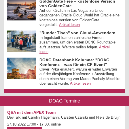
GoldenGate Free – kostenlose Version
von GoldenGate
Auf der kürzlich in Las Vegas zu Ende
gegangenen Oracle Cloud World hat Oracle eine
kostenlose Version von GoldenGate
vorgestellt.
Artikel lesen
"Runder Tisch" von Cloud-Anwendern
In Ingolstadt kamen zahlreiche Firmen
zusammen, um den ersten DCNC Roundtable
aufzusetzen. Weitere sollen folgen.
Artikel
lesen
DOAG Datenbank Kolumne: "DOAG
Konferenz – was für ein CF-Event"
Oliver Pyka erläutert, warum er wider Erwarten
auf der diesjährigen Konferenz + Ausstellung
durch einen Vortrag von Marco Pachaly-Mischke
überrascht wurde.
Artikel lesen
DOAG Termine
Q&A mit dem APEX Team
DevTalk mit Carolin Hagemann, Carsten Czarski und Niels de Bruijn
27.10.2022 17:00 - 17:30, online