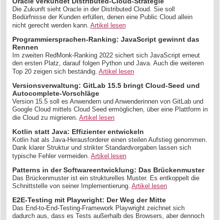
Oracle verkündet Distributed-Cloud-Strategie
Die Zukunft sieht Oracle in der Distributed Cloud. Sie soll
Bedürfnisse der Kunden erfüllen, denen eine Public Cloud allein
nicht gerecht werden kann.
Artikel lesen
Programmiersprachen-Ranking: JavaScript gewinnt das
Rennen
Im zweiten RedMonk-Ranking 2022 sichert sich JavaScript erneut
den ersten Platz, darauf folgen Python und Java. Auch die weiteren
Top 20 zeigen sich beständig.
Artikel lesen
Versionsverwaltung: GitLab 15.5 bringt Cloud-Seed und
Autocomplete-Vorschläge
Version 15.5 soll es Anwendern und Anwenderinnen von GitLab und
Google Cloud mittels Cloud Seed ermöglichen, über eine Plattform in
die Cloud zu migrieren.
Artikel lesen
Kotlin statt Java: Effizienter entwickeln
Kotlin hat als Java-Herausforderer einen steilen Aufstieg genommen.
Dank klarer Struktur und strikter Standardvorgaben lassen sich
typische Fehler vermeiden.
Artikel lesen
Patterns in der Softwareentwicklung: Das Brückenmuster
Das Brückenmuster ist ein strukturelles Muster. Es entkoppelt die
Schnittstelle von seiner Implementierung.
Artikel lesen
E2E-Testing mit Playwright: Der Weg der Mitte
Das End-to-End-Testing-Framework Playwright zeichnet sich
dadurch aus, dass es Tests außerhalb des Browsers, aber dennoch