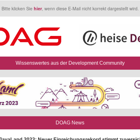
Bitte klicken Sie
hier
, wenn diese E-Mail nicht korrekt dargestellt wird.
Wissenswertes aus der Development Community
DOAG News
JavaLand 2023: Neuer Einreichungsrekord stimmt zuversich