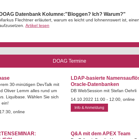
DOAG Datenbank Kolumne:"Bloggen? Ich? Warum?"
Markus Flechtner erläutert, warum es leicht und lohnennswert ist, eine
aufzusetzen.
Artikel lesen
DOAG Termine
base
LDAP-basierte Namensauflö
Oracle-Datenbanken
erem 30-minütigen DevTalk mit
d Oliver Lemm alles rund um
DB WebSession mit Stefan Oehrli
s. Liquibase. Wählen Sie sich
14.10.2022 11:00 - 12:00, online
ein!
Info & Anmeldung
17:30, online
TENSEMINAR:
Q&A mit dem APEX Team