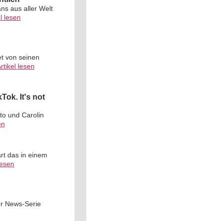
ns aus aller Welt
el lesen
t von seinen
rtikel lesen
ok. It's not
to und Carolin
en
rt das in einem
lesen
er News-Serie