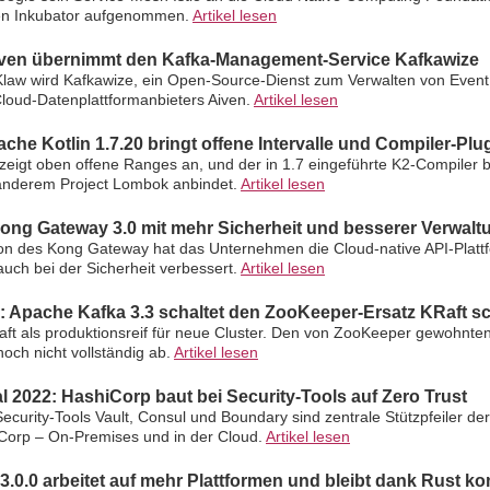
deren Inkubator aufgenommen.
Artikel lesen
ven übernimmt den Kafka-Management-Service Kafkawize
aw wird Kafkawize, ein Open-Source-Dienst zum Verwalten von Event
 Cloud-Datenplattformanbieters Aiven.
Artikel lesen
he Kotlin 1.7.20 bringt offene Intervalle und Compiler-Plu
zeigt oben offene Ranges an, und der in 1.7 eingeführte K2-Compiler 
 anderem Project Lombok anbindet.
Artikel lesen
Kong Gateway 3.0 mit mehr Sicherheit und besserer Verwalt
on des Kong Gateway hat das Unternehmen die Cloud-native API-Plattf
auch bei der Sicherheit verbessert.
Artikel lesen
: Apache Kafka 3.3 schaltet den ZooKeeper-Ersatz KRaft sc
Raft als produktionsreif für neue Cluster. Den von ZooKeeper gewohnt
noch nicht vollständig ab.
Artikel lesen
 2022: HashiCorp baut bei Security-Tools auf Zero Trust
ecurity-Tools Vault, Consul und Boundary sind zentrale Stützpfeiler der
iCorp – On-Premises und in der Cloud.
Artikel lesen
3.0.0 arbeitet auf mehr Plattformen und bleibt dank Rust k