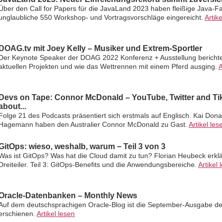
Über den Call for Papers für die JavaLand 2023 haben fleißige Java-Fa
unglaubliche 550 Workshop- und Vortragsvorschläge eingereicht.
Artik
DOAG.tv mit Joey Kelly – Musiker und Extrem-Sportler
Der Keynote Speaker der DOAG 2022 Konferenz + Ausstellung berichte
aktuellen Projekten und wie das Wettrennen mit einem Pferd ausging.
A
Devs on Tape: Connor McDonald – YouTube, Twitter and TikT
about...
Folge 21 des Podcasts präsentiert sich erstmals auf Englisch. Kai Dona
Hagemann haben den Australier Connor McDonald zu Gast.
Artikel les
GitOps: wieso, weshalb, warum − Teil 3 von 3
Was ist GitOps? Was hat die Cloud damit zu tun? Florian Heubeck erklä
Dreiteiler. Teil 3: GitOps-Benefits und die Anwendungsbereiche.
Artikel 
Oracle-Datenbanken – Monthly News
Auf dem deutschsprachigen Oracle-Blog ist die September-Ausgabe d
erschienen.
Artikel lesen