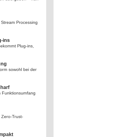
 Stream Processing
g-ins
bekommt Plug-ins,
ung
orm sowohl bei der
harf
en Funktionsumfang
 Zero-Trust-
ompakt