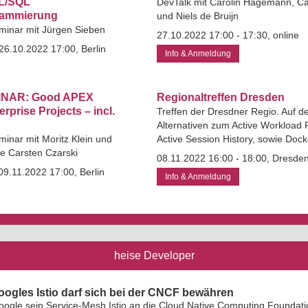
PL/SQL
DevTalk mit Carolin Hagemann, Ca
rammierung
und Niels de Bruijn
minar mit Jürgen Sieben
27.10.2022 17:00 - 17:30, online
26.10.2022 17:00, Berlin
Info & Anmeldung
NAR: Good APEX
Regionaltreffen Dresden
erprise Projects – incl.
Treffen der Dresdner Regio. Auf d
Alternativen zum Active Workload 
minar mit Moritz Klein und
Active Session History, sowie Doc
e Carsten Czarski
08.11.2022 16:00 - 18:00, Dresde
09.11.2022 17:00, Berlin
Info & Anmeldung
heise Developer
ogles Istio darf sich bei der CNCF bewähren
oogle sein Service-Mesh Istio an die Cloud Native Computing Foundat