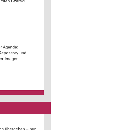
rsten Czarski
er Agenda:
Repository und
ker Images.
n
ion übergeben – nun