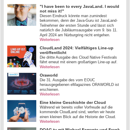
"I have been to every JavaLand. I would
not miss it!"
Diesen Eindruck könnte man zumindest
bekommen, denn der Java-Guru ist JavaLand-
Teilnehmer der ersten Stunde und lässt sich
natürlich die Jubiläumsausgabe vom 9. bis 11.
April 2024 am Nürburgring nicht entgehen.
Weiterlesen
CloudLand 2024: Vielfältiges Line-up
veröffentlicht
Die dritte Ausgabe des Cloud Native Festivals
fährt erneut mit einem großartigen Line-up auf.
Weiterlesen
Oraworld
Die 31. Ausgabe des vom EOUC
herausgegebenen eMagazines ORAWORLD ist
erschienen.
Weiterlesen
Eine kleine Geschichte der Cloud
Während wir bereits voller Vorfreude auf die
kommende CloudLand sind, werfen wir heute
einen kleinen Blick auf die Historie der Cloud.
Weiterlesen
DOAG.tv mit Michael Ferrante und Frank