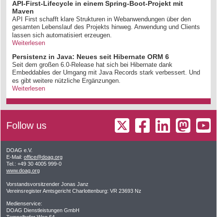
API-First-Lifecycle in einem Spring-Boot-Projekt mit
Maven
API First schafft klare Strukturen in Webanwendungen über den
gesamten Lebenslauf des Projekts hinweg. Anwendung und Clients
lassen sich automatisiert erzeugen.
Weiterlesen
Persistenz in Java: Neues seit Hibernate ORM 6
Seit dem großen 6.0-Release hat sich bei Hibernate dank
Embeddables der Umgang mit Java Records stark verbessert. Und
es gibt weitere nützliche Ergänzungen.
Weiterlesen
Follow us
DOAG e.V.
E-Mail:
office@doag.org
Tel.: +49 30 4005 999-0
www.doag.org
Vorstandsvorsitzender Jonas Janz
Vereinsregister Amtsgericht Charlottenburg: VR 23693 Nz
Medienservice:
DOAG Dienstleistungen GmbH