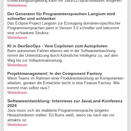
Entwicklungsumgebung kann mit Java-22-Sprachfeatures umgehen.
Weiterlesen
Der Generator für Programmiersprachen Langium wird
schneller und schlanker
Das Eclipse-Project Langium zur Erzeugung domänen-spezifischer
Programmiersprachen parst in Version 3.0 schneller und bekommt
eine schlankere Struktur.
Weiterlesen
KI in DevSecOps - Vom Copiloten zum Autopiloten
Beim autonomen Fahren ebenso wie in der Softwareentwicklung
nimmt die Unterstützung durch Künstliche Intelligenz zu, auf dem
Weg hin zur Vollautomatisierung.
Weiterlesen
Projektmanagement: In der Component Factory
Wenn Teams im Rahmen einer Produktentwicklung an Komponenten
arbeiten, geraten die Entwickler leicht in eine Feature Factory. Wie
kommt man selbst raus?
Weiterlesen
Softwareentwicklung: Interviews zur JavaLand-Konferenz
2024
Java muss sich als etablierte Programmiersprache jüngeren
Herausforderern stellen. Ed Burns weiß, wieso sie nach wie vor
attraktiv ist.
Weiterlesen