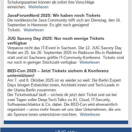
Schulungspartner können ab sofort ihre Vorschläge
einreichen.
Weiterlesen
JavaForumNord 2025: Wir haben noch Tickets
Die norddeutsche Java Community trifft sich am Dienstag, den 16.
September in Hannover. Es gibt noch genügend
Tickets.
Weiterlesen
JUG Saxony Day 2025: Nur noch wenige Tickets
verfügbar
Verpasse nicht das IT-Event in Sachsen. Der 12. JUG Saxony Day
findet am 25. bis 26. September 2025 im Radisson Blu in Radebeul
statt und ist Sachsens größte IT-Communiy-Konferenz. Tickets sind
nur noch in geringer Stückzahl verfügbar.
Weiterlesen
BED-Con 2025 – Jetzt Tickets sichern & Konferenz
unterstützen!
Am 7. und 8. Oktober 2025 ist es wieder so weit: Die Berlin Expert
Days bringen Entwickler:innen, Architekt:innen und Tech-Leads in
der Urania Berlin zusammen.
Der Ticketverkauf läuft – sichere dir jetzt dein Ticket und sei bei
zwei Tagen voller Deep-Tech-Talks zu KI, Cloud, IT-Security,
Softwarearchitektur & Co. dabei. Die BED-Con wird ehrenamtlich
organisiert – umso mehr freuen wir uns über Unternehmen, die uns
als Sponsor:innen unterstützen möchten.
Weiterlesen