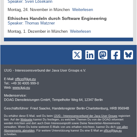
Speaker: Sven Lösekann
Montag, 24. November in München
Weiterlesen
Ethisches Handeln durch Software Engineering
Speaker: Thomas Matzner
Montag, 1. Dezember in München
Weiterlesen
IJUG - Interessensverbund der Java User Groups e.V.
E-Mail:
office@ijug.eu
Tel.: +49 30 4005 999-0
Web:
www.ijug.eu
Medienservice:
DOAG Dienstleistungen GmbH, Tempelhofer Weg 64, 12347 Berlin
Geschäftsführer: Fried Saacke, Handelsregister Berlin-Charlottenburg, HRB 95694B
Du erhältst diese E-Mail, weil Du beim
IJUG - Interessensverbund der Java User Groups
registriert
bist. Auf der
Webseite
kannst Du festlegen, zu welchen Themen Du von der DOAG informiert
werden möchten und dort auch Dein Interessenprofil sowie Deine Newsletter-Abonnements
verwalten. Wenn Du keine weiteren E-Mails von uns erhalten möchtest, kannst Du dich
von allen
Abonnements abmelden
. Für weitere Unterstützung kannst Du eine E-Mail an
office@ijug.eu
schreiben.