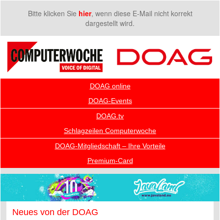
Bitte klicken Sie
hier
, wenn diese E-Mail nicht korrekt
dargestellt wird.
DOAG online
DOAG-Events
DOAG.tv
Schlagzeilen Computerwoche
DOAG-Mitgliedschaft – Ihre Vorteile
Premium-Card
Neues von der DOAG