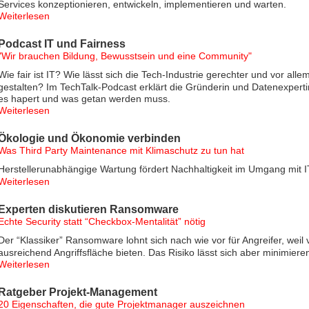
Services konzeptionieren, entwickeln, implementieren und warten.
Weiterlesen
Podcast IT und Fairness
"Wir brauchen Bildung, Bewusstsein und eine Community"
Wie fair ist IT? Wie lässt sich die Tech-Industrie gerechter und vor allem
gestalten? Im TechTalk-Podcast erklärt die Gründerin und Datenexpert
es hapert und was getan werden muss.
Weiterlesen
Ökologie und Ökonomie verbinden
Was Third Party Maintenance mit Klimaschutz zu tun hat
Herstellerunabhängige Wartung fördert Nachhaltigkeit im Umgang mit 
Weiterlesen
Experten diskutieren Ransomware
Echte Security statt “Checkbox-Mentalität” nötig
Der “Klassiker” Ransomware lohnt sich nach wie vor für Angreifer, wei
ausreichend Angriffsfläche bieten. Das Risiko lässt sich aber minimiere
Weiterlesen
Ratgeber Projekt-Management
20 Eigenschaften, die gute Projektmanager auszeichnen