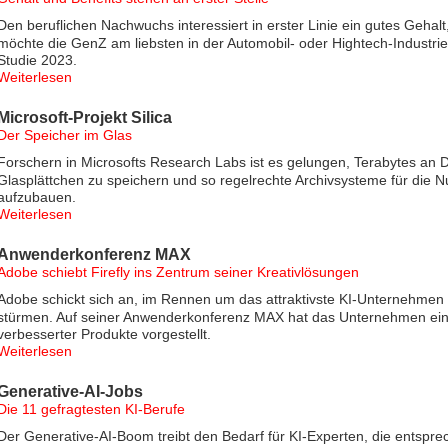
Den beruflichen Nachwuchs interessiert in erster Linie ein gutes Gehalt
möchte die GenZ am liebsten in der Automobil- oder Hightech-Industrie
Studie 2023.
Weiterlesen
Microsoft-Projekt Silica
Der Speicher im Glas
Forschern in Microsofts Research Labs ist es gelungen, Terabytes an 
Glasplättchen zu speichern und so regelrechte Archivsysteme für die N
aufzubauen.
Weiterlesen
Anwenderkonferenz MAX
Adobe schiebt Firefly ins Zentrum seiner Kreativlösungen
Adobe schickt sich an, im Rennen um das attraktivste KI-Unternehmen 
stürmen. Auf seiner Anwenderkonferenz MAX hat das Unternehmen ei
verbesserter Produkte vorgestellt.
Weiterlesen
Generative-AI-Jobs
Die 11 gefragtesten KI-Berufe
Der Generative-AI-Boom treibt den Bedarf für KI-Experten, die entspr