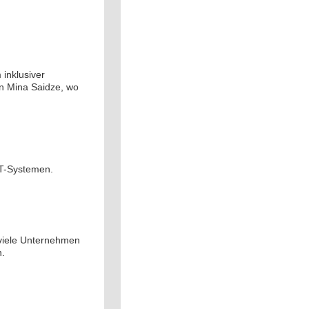
 inklusiver
in Mina Saidze, wo
IT-Systemen.
l viele Unternehmen
n.