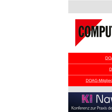
DOA
D
DOAG-Mitglieds