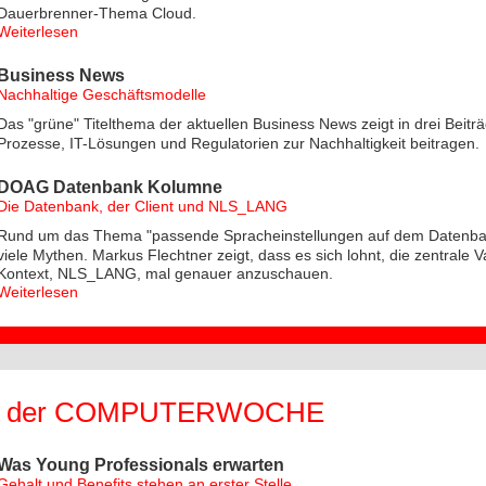
Dauerbrenner-Thema Cloud.
Weiterlesen
Business News
Nachhaltige Geschäftsmodelle
Das "grüne" Titelthema der aktuellen Business News zeigt in drei Beiträ
Prozesse, IT-Lösungen und Regulatorien zur Nachhaltigkeit beitragen.
DOAG Datenbank Kolumne
Die Datenbank, der Client und NLS_LANG
Rund um das Thema "passende Spracheinstellungen auf dem Datenbank
viele Mythen. Markus Flechtner zeigt, dass es sich lohnt, die zentrale V
Kontext, NLS_LANG, mal genauer anzuschauen.
Weiterlesen
n der COMPUTERWOCHE
Was Young Professionals erwarten
Gehalt und Benefits stehen an erster Stelle