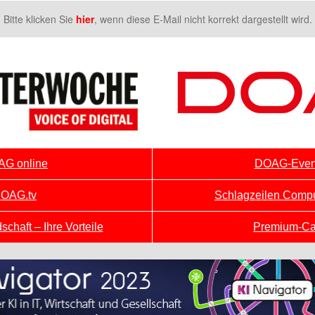
Bitte klicken Sie
hier
, wenn diese E-Mail nicht korrekt dargestellt wird.
G online
DOAG-Even
OAG.tv
Schlagzeilen Comp
chaft – Ihre Vorteile
Premium-Ca