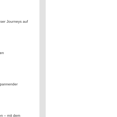
User Journeys auf
ßen
spannender
en – mit dem