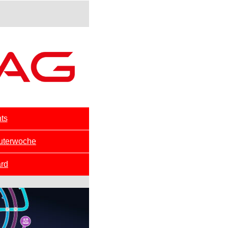
ts
uterwoche
rd