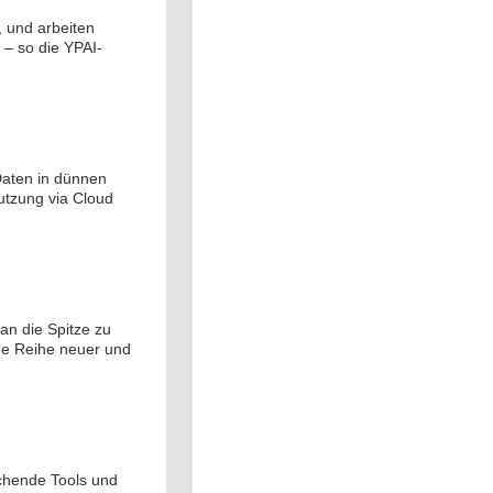
, und arbeiten
 – so die YPAI-
Daten in dünnen
utzung via Cloud
an die Spitze zu
ne Reihe neuer und
echende Tools und