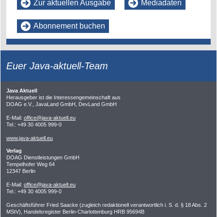
Zur aktuellen Ausgabe
Mediadaten
Abonnement buchen
Euer Java-aktuell-Team
Java Aktuell
Herausgeber ist die Interessengemeinschaft aus
DOAG e.V., JavaLand GmbH, DevLand GmbH
E-Mail:
office@java-aktuell.eu
Tel.: +49 30 4005 999-0
www.java-aktuell.eu
Verlag
DOAG Dienstleistungen GmbH
Tempelhofer Weg 64
12347 Berlin
E-Mail:
office@java-aktuell.eu
Tel.: +49 30 4005 999-0
Geschäftsführer Fried Saacke (zugleich redaktionell verantwortlich i. S. d. § 18 Abs. 2
MStV), Handelsregister Berlin-Charlottenburg HRB 95694B