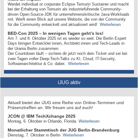
Werdet individual or corporate Eclipse Temurin Sustainer und macht
bei der Erhaltung von Temurin als industriefüĥrende Community-
driven Open-Source-JDK für unternehmenskritische Java-Workloads
mit. Werft einen Blick auf unsere Website, die von der Community
für die Community entwickelt und aktualisiert wird!
Weiterlesen
BED-Con 2025 – In wenigen Tagen geht’s los!
Am 7. und 8. Oktober 2025 ist es wieder so weit: Die Berlin Expert
Days bringen Entwickler:innen, Architekt:innen und Tech-Leads in
der Urania Berlin zusammen.
Der Countdown läuft – sichere dir jetzt noch dein Ticket und sei bei
zwei Tagen voller Deep-Tech-Talks zu KI, Cloud, IT-Security,
Softwarearchitektur & Co. dabei.
Weiterlesen
iJUG aktiv
Aktuell bietet der iJUG eine Reihe von Online-Terminen und
Präsenztreffen an. Wir freuen uns auf euch!
JCON @ IBM TechXchange 2025
Montag, 6. Oktober in Orlando, Florida
Weiterlesen
Monatlicher Stammtisch der JUG Berlin-Brandenburg
Dienstag, 7. Oktober in Berlin
Weiterlesen