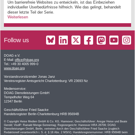
Um barrierefreie Websites zu entwickeln, ist das Einbeziehen
individueller Userbedürfnisse hilfreich. Wie das gelingt, behandelt
dieser letzte Teil der Serie.
Weiterlesen
Follow us
DOAG e.V.
E-Mail:
office@doag.org
Tel.: +49 30 4005 999-0
www.doag.org
Vorstandsvorsitzender Jonas Janz
Vereinsregister Amtsgericht Charlottenburg: VR 23693 Nz
Medienservice:
DOAG Dienstleistungen GmbH
Tempelhofer Weg 64
12347 Berlin
Geschäftsführer Fried Saacke
Handelsregister Berlin-Charlottenburg HRB 95694B
© Copyright Heise Medien GmbH & Co. KG, Hannover; Geschäftsführer: Ansgar Heise und Beate
Gerold; VisdP: Rainald Menge-Sonnentag; Registergericht: Hannover HRA 26709; DOAG
Dienstleistungen GmbH, Berlin, vertreten durch den Geschäftsführer Fried Saacke (zugleich
Redaktionell verantwortlich i. S. d. § 18 Abs. 2 MStV); Handelsregisternummer: HRB 95694B beim