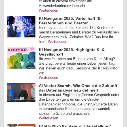
er auch in diesem November die
Anwenderkonferenz besucht.
Weiterlesen
KI Navigator 2025: Vorteilhaft für
Beraterinnen und Berater
Eine Investition in die Zukunft: Die Konferenz
macht Beraterinnen und Berater zu verlässlichen
Wegweisern im KI-Zeitalter. Wie? Das lest ihr
hier.
Weiterlesen
KI Navigator 2025: Highlights KI &
Gesellschaft
Ihr zweifelt noch am Einsatz von KI im Alltag?
Sie prägt bereits heute unser Leben jeden Tag.
Wir stellen euch dazu Sessions der KI Navigator
vor.
Weiterlesen
AI Vector Search: Wie Oracle die Zukunft
der Datenanalyse neu definiert
In diesem auf Englisch geführten Gespräch unter
drei Experten geht es um die Oracle-
Datenbanktechnologie, die unstrukturierte Daten
in semantische Suchergebnisse verwandelt –
schnell, präzise und praxisnah.
Weiterlesen
DOAG 2025 Konferenz + Ausstellung: