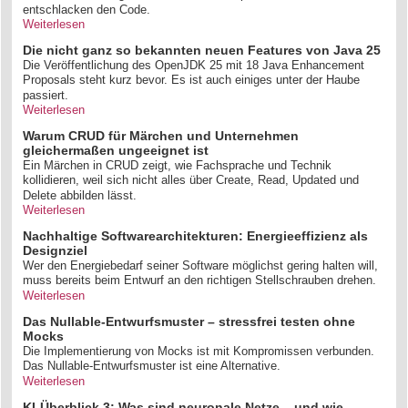
entschlacken den Code.
Weiterlesen
Die nicht ganz so bekannten neuen Features von Java 25
Die Veröffentlichung des OpenJDK 25 mit 18 Java Enhancement
Proposals steht kurz bevor. Es ist auch einiges unter der Haube
passiert.
Weiterlesen
Warum CRUD für Märchen und Unternehmen
gleichermaßen ungeeignet ist
Ein Märchen in CRUD zeigt, wie Fachsprache und Technik
kollidieren, weil sich nicht alles über Create, Read, Updated und
Delete abbilden lässt.
Weiterlesen
Nachhaltige Softwarearchitekturen: Energieeffizienz als
Designziel
Wer den Energiebedarf seiner Software möglichst gering halten will,
muss bereits beim Entwurf an den richtigen Stellschrauben drehen.
Weiterlesen
Das Nullable-Entwurfsmuster – stressfrei testen ohne
Mocks
Die Implementierung von Mocks ist mit Kompromissen verbunden.
Das Nullable-Entwurfsmuster ist eine Alternative.
Weiterlesen
KI-Überblick 3: Was sind neuronale Netze – und wie