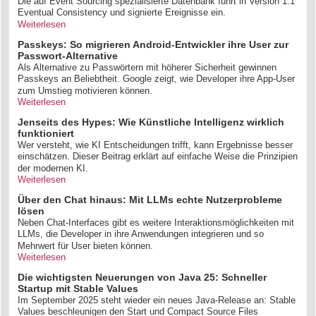
Die auf Event Sourcing spezialisierte Datenbank führt in Version 1.1
Eventual Consistency und signierte Ereignisse ein.
Weiterlesen
Passkeys: So migrieren Android-Entwickler ihre User zur
Passwort-Alternative
Als Alternative zu Passwörtern mit höherer Sicherheit gewinnen
Passkeys an Beliebtheit. Google zeigt, wie Developer ihre App-User
zum Umstieg motivieren können.
Weiterlesen
Jenseits des Hypes: Wie Künstliche Intelligenz wirklich
funktioniert
Wer versteht, wie KI Entscheidungen trifft, kann Ergebnisse besser
einschätzen. Dieser Beitrag erklärt auf einfache Weise die Prinzipien
der modernen KI.
Weiterlesen
Über den Chat hinaus: Mit LLMs echte Nutzerprobleme
lösen
Neben Chat-Interfaces gibt es weitere Interaktionsmöglichkeiten mit
LLMs, die Developer in ihre Anwendungen integrieren und so
Mehrwert für User bieten können.
Weiterlesen
Die wichtigsten Neuerungen von Java 25: Schneller
Startup mit Stable Values
Im September 2025 steht wieder ein neues Java-Release an: Stable
Values beschleunigen den Start und Compact Source Files