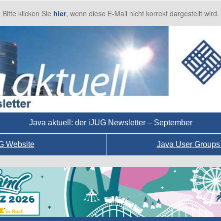
Bitte klicken Sie
hier
, wenn diese E-Mail nicht korrekt dargestellt wird.
Java aktuell: der iJUG Newsletter – September
G Website
Java User Groups