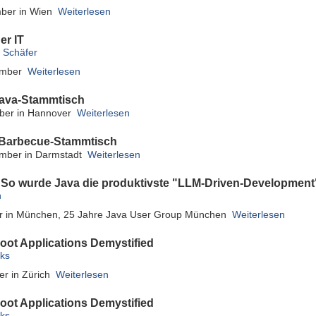
ber in Wien
Weiterlesen
er IT
 Schäfer
ember
Weiterlesen
ava-Stammtisch
mber in Hannover
Weiterlesen
 Barbecue-Stammtisch
ember in Darmstadt
Weiterlesen
 So wurde Java die produktivste "LLM-Driven-Developmen
n
r in München, 25 Jahre Java User Group München
Weiterlesen
oot Applications Demystified
cks
er in Zürich
Weiterlesen
oot Applications Demystified
cks