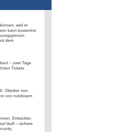
önnen, weil er
son kann kostenfrei
reuungsperson
mit dem
beul – zwei Tage
hrten Tickets
16. Oktober von
tion von nutzlosem
innen, Entwickler,
uf läuft – sichere
curity,