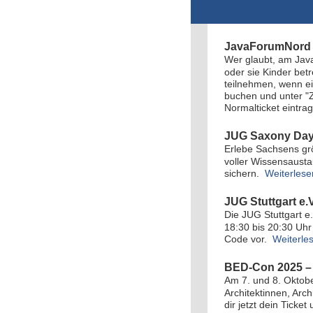
JavaForumNord 2
Wer glaubt, am Jav
oder sie Kinder bet
teilnehmen, wenn ei
buchen und unter "
Normalticket eintra
JUG Saxony Day 
Erlebe Sachsens gr
voller Wissensausta
sichern.
Weiterlese
JUG Stuttgart e.
Die JUG Stuttgart e
18:30 bis 20:30 Uhr 
Code vor.
Weiterle
BED-Con 2025 – 
Am 7. und 8. Oktober
Architektinnen, Arc
dir jetzt dein Ticke