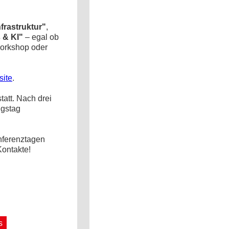
nfrastruktur"
,
s & KI"
– egal ob
Workshop oder
ite
.
tatt. Nach drei
ngstag
nferenztagen
Kontakte!
s