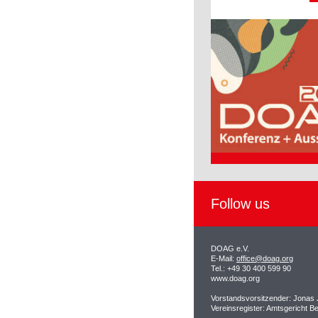
Follow us
DOAG e.V.
E-Mail:
office@doag.org
Tel.: +49 30 400 599 90
www.doag.org
Vorstandsvorsitzender: Jonas
Vereinsregister: Amtsgericht B