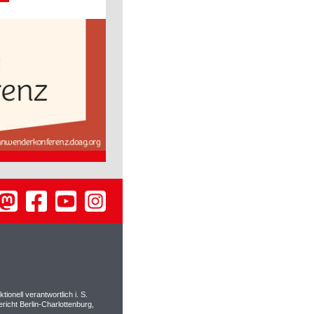
ionell verantwortlich i. S.
richt Berlin-Charlottenburg,