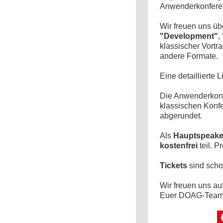
Anwenderkonferenz
Wir freuen uns ü
"Development"
,
klassischer Vortr
andere Formate.
Eine detaillierte 
Die Anwenderkonf
klassischen Konf
abgerundet.
Als
Hauptspeake
kostenfrei
teil. 
Tickets
sind scho
Wir freuen uns au
Euer DOAG-Tea