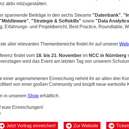
 aktiv mitzugestalten.
ber spannende Beiträge in den sechs Streams
"Datenbank"
,
"I
"Middleware"
,
"Strategie & Softskills"
sowie
"Data Analytic
ag, Erfahrungs- und Projektbericht, Best Practice, Roundtable, 
Liste aller relevanten Themenbereiche findet ihr auf unserer
Webs
erenz findet vom
18. bis 21. November
im
NCC in Nürnberg
s
erenztagen wird das Event am letzten Tag von unserem Schulu
r
einer angenommenen Einreichung nehmt ihr an allen drei Ko
Profitiert von einer großen Community und knüpft neue wertvolle 
n in unserem
Shop
erhältlich.
f eure Einreichungen!
m
Jetzt Vortrag einreichen!
Zur Website
Ticket