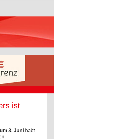
rs ist
zum 3. Juni
habt
en