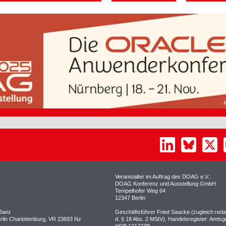
Veranstalter im Auftrag des DOAG e.V.:
DOAG Konferenz und Ausstellung GmbH
Tempelhofer Weg 64
12347 Berlin
 Janz
Geschäftsführer Fried Saacke (zugleich redakt
erlin Charlottenburg, VR 23693 Nz
d. § 18 Abs. 2 MStV), Handelsregister: Amtsge