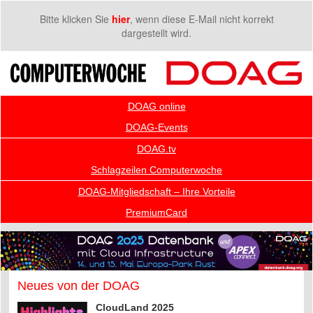
Bitte klicken Sie
hier
, wenn diese E-Mail nicht korrekt
dargestellt wird.
DOAG online
DOAG-Events
DOAG.tv
Schlagzeilen Computerwoche
DOAG-Mitgliedschaft – Ihre Vorteile
PremiumCard
Neues von der DOAG
CloudLand 2025