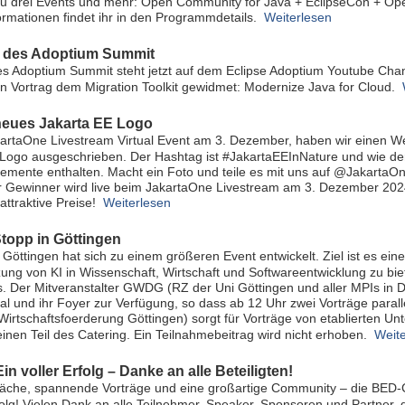
zu drei Events und mehr: Open Community for Java + EclipseCon + Op
ormationen findet ihr in den Programmdetails.
Weiterlesen
 des Adoptium Summit
s Adoptium Summit steht jetzt auf dem Eclipse Adoptium Youtube Chan
in Vortrag dem Migration Toolkit gewidmet: Modernize Java for Cloud.
neues Jakarta EE Logo
rtaOne Livestream Virtual Event am 3. Dezember, haben wir einen We
Logo ausgeschrieben. Der Hashtag ist #JakartaEEInNature und wie der
emente enthalten. Macht ein Foto und teile es mit uns auf @JakartaO
r Gewinner wird live beim JakartaOne Livestream am 3. Dezember 20
attraktive Preise!
Weiterlesen
topp in Göttingen
 Göttingen hat sich zu einem größeren Event entwickelt. Ziel ist es 
zung von KI in Wissenschaft, Wirtschaft und Softwareentwicklung zu bie
 Der Mitveranstalter GWDG (RZ der Uni Göttingen und aller MPIs in De
l und ihr Foyer zur Verfügung, so dass ab 12 Uhr zwei Vorträge paral
rtschaftsfoerderung Göttingen) sorgt für Vorträge von etablierten U
einen Teil des Catering. Ein Teilnahmebeitrag wird nicht erhoben.
Weit
n voller Erfolg – Danke an alle Beteiligten!
räche, spannende Vorträge und eine großartige Community – die BED
rfolg! Vielen Dank an alle Teilnehmer, Speaker, Sponsoren und Partner, 