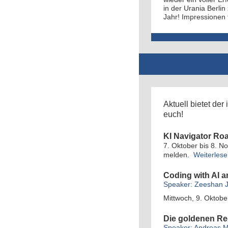
in der Urania Berli
Jahr! Impressionen f
Aktuell bietet de
euch!
KI Navigator R
7. Oktober bis 8. N
melden.
Weiterles
Coding with AI a
Speaker: Zeeshan J
Mittwoch, 9. Oktobe
Die goldenen Reg
Speaker: Andreas 