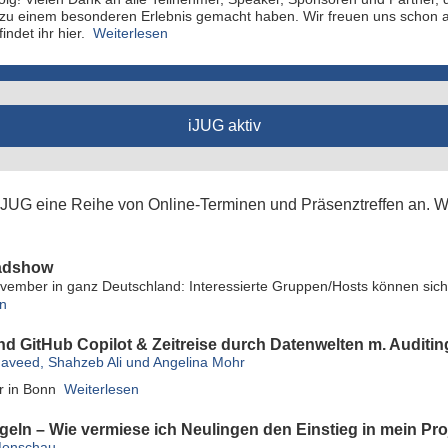
n zu einem besonderen Erlebnis gemacht haben. Wir freuen uns schon 
indet ihr hier.
Weiterlesen
iJUG aktiv
r iJUG eine Reihe von Online-Terminen und Präsenztreffen an. Wi
oadshow
ovember in ganz Deutschland: Interessierte Gruppen/Hosts können sich
en
nd GitHub Copilot & Zeitreise durch Datenwelten m. Auditin
aveed, Shahzeb Ali und Angelina Mohr
r in Bonn
Weiterlesen
eln – Wie vermiese ich Neulingen den Einstieg in mein Pro
Monschau