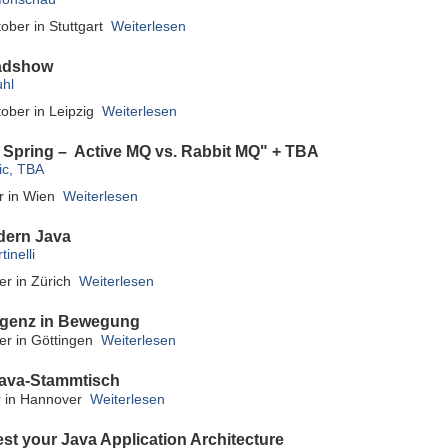
ober in Stuttgart
Weiterlesen
oadshow
uhl
ober in Leipzig
Weiterlesen
 Spring – Active MQ vs. Rabbit MQ" + TBA
ic, TBA
r in Wien
Weiterlesen
ern Java
inelli
er in Zürich
Weiterlesen
ligenz in Bewegung
er in Göttingen
Weiterlesen
ava-Stammtisch
r in Hannover
Weiterlesen
est your Java Application Architecture