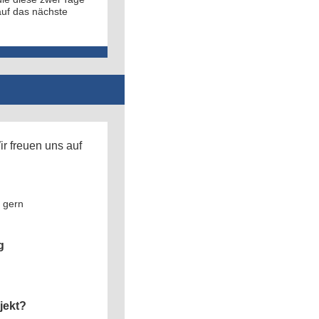
auf das nächste
r freuen uns auf
 gern
g
jekt?