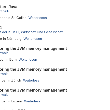
ern Java
inelli
ber in St. Gallen
Weiterlesen
4
 der KI in IT, Wirtschaft und Gesellschaft
er in Nürnberg
Weiterlesen
ploring the JVM memory management
unwald
er in Bern
Weiterlesen
ploring the JVM memory management
unwald
ber in Zürich
Weiterlesen
ploring the JVM memory management
unwald
mber in Luzern
Weiterlesen