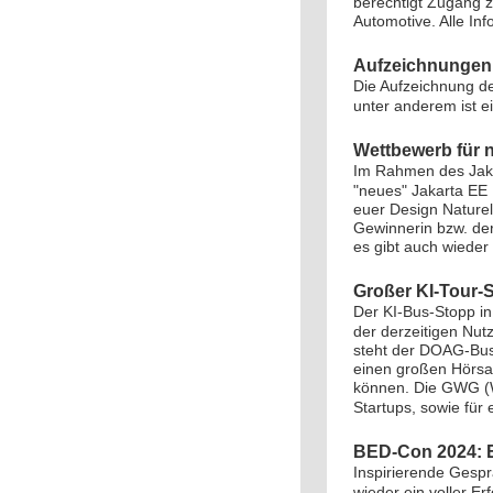
berechtigt Zugang 
Automotive. Alle Inf
Aufzeichnungen
Die Aufzeichnung de
unter anderem ist e
Wettbewerb für 
Im Rahmen des Jaka
"neues" Jakarta EE 
euer Design Naturel
Gewinnerin bzw. de
es gibt auch wieder 
Großer KI-Tour-S
Der KI-Bus-Stopp in
der derzeitigen Nut
steht der DOAG-Bus.
einen großen Hörsaa
können. Die GWG (Wi
Startups, sowie für 
BED-Con 2024: Ei
Inspirierende Gesp
wieder ein voller E