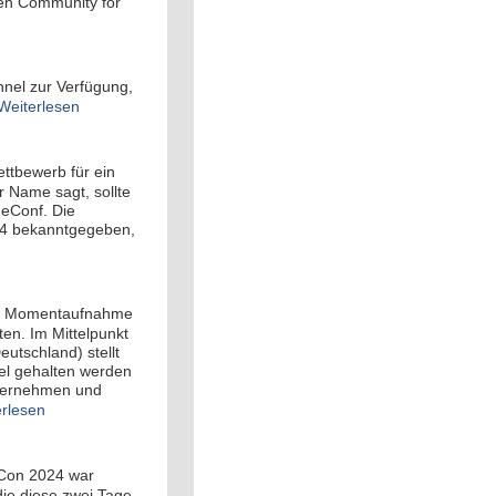
en Community for
nel zur Verfügung,
Weiterlesen
ttbewerb für ein
 Name sagt, sollte
neConf. Die
24 bekanntgegeben,
eine Momentaufnahme
ten. Im Mittelpunkt
utschland) stellt
lel gehalten werden
nternehmen und
erlesen
-Con 2024 war
die diese zwei Tage