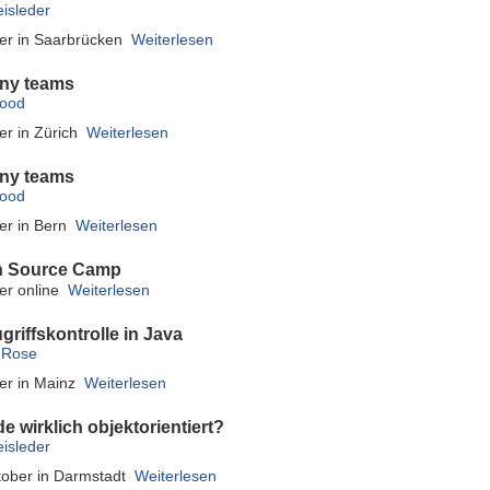
isleder
er in Saarbrücken
Weiterlesen
tiny teams
wood
er in Zürich
Weiterlesen
tiny teams
wood
er in Bern
Weiterlesen
n Source Camp
er online
Weiterlesen
griffskontrolle in Java
 Rose
er in Mainz
Weiterlesen
e wirklich objektorientiert?
isleder
tober in Darmstadt
Weiterlesen