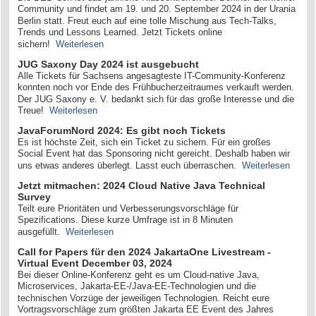
Community und findet am 19. und 20. September 2024 in der Urania
Berlin statt. Freut euch auf eine tolle Mischung aus Tech-Talks,
Trends und Lessons Learned. Jetzt Tickets online
sichern!
Weiterlesen
JUG Saxony Day 2024 ist ausgebucht
Alle Tickets für Sachsens angesagteste IT-Community-Konferenz
konnten noch vor Ende des Frühbucherzeitraumes verkauft werden.
Der JUG Saxony e. V. bedankt sich für das große Interesse und die
Treue!
Weiterlesen
JavaForumNord 2024: Es gibt noch Tickets
Es ist höchste Zeit, sich ein Ticket zu sichern. Für ein großes
Social Event hat das Sponsoring nicht gereicht. Deshalb haben wir
uns etwas anderes überlegt. Lasst euch überraschen.
Weiterlesen
Jetzt mitmachen: 2024 Cloud Native Java Technical
Survey
Teilt eure Prioritäten und Verbesserungsvorschläge für
Spezifications. Diese kurze Umfrage ist in 8 Minuten
ausgefüllt.
Weiterlesen
Call for Papers für den 2024 JakartaOne Livestream -
Virtual Event December 03, 2024
Bei dieser Online-Konferenz geht es um Cloud-native Java,
Microservices, Jakarta-EE-/Java-EE-Technologien und die
technischen Vorzüge der jeweiligen Technologien. Reicht eure
Vortragsvorschläge zum größten Jakarta EE Event des Jahres