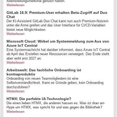
Alleinstellungsmerkmal genutzt hatten.
Weiterlesen
GitLab 16.9: Premium-User erhalten Beta-Zugriff auf Duo
Chat
Der KI-Assistent GitLab Duo Chat kann nun auch Premium-Nutzern
unter die Arme greifen und das User Interface für CI/CD-Variablen
bietet neue Möglichkeiten.
Weiterlesen
Microsoft Cloud: Wirbel um Systemmeldung zum Aus von
Azure IoT Central
Eine Systemnachricht hat darüber informiert, dass Azure IoT Central
ab April das Erstellen neuer Ressourcen verweigert. Das Ende steht
aber wohl erst 2027 an.
Weiterlesen
Arbeitswelt: Das fachliche Onboarding ist
kontraproduktiv
Onboarding von neuen Teammitgliedern ist eine
Selbstverständlichkeit. Kann es Gründe geben, kein Onboarding
durchzuführen?
Weiterlesen
HTMX: Die perfekte UI-Technologie?
Die einen lieben HTMX, die anderen hassen es. Was ist dran am
Hype um HTMX, was spricht für und was gegen die Bibliothek?
Weiterlesen