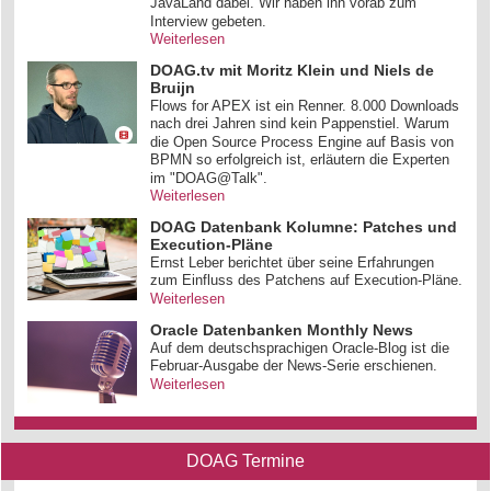
JavaLand dabei. Wir haben ihn vorab zum
Interview gebeten.
Weiterlesen
DOAG.tv mit Moritz Klein und Niels de
Bruijn
Flows for APEX ist ein Renner. 8.000 Downloads
nach drei Jahren sind kein Pappenstiel. Warum
die Open Source Process Engine auf Basis von
BPMN so erfolgreich ist, erläutern die Experten
im "DOAG@Talk".
Weiterlesen
DOAG Datenbank Kolumne: Patches und
Execution-Pläne
Ernst Leber berichtet über seine Erfahrungen
zum Einfluss des Patchens auf Execution-Pläne.
Weiterlesen
Oracle Datenbanken Monthly News
Auf dem deutschsprachigen Oracle-Blog ist die
Februar-Ausgabe der News-Serie erschienen.
Weiterlesen
DOAG Termine