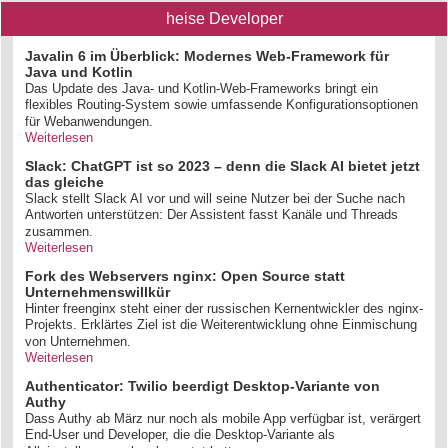
heise Developer
Javalin 6 im Überblick: Modernes Web-Framework für
Java und Kotlin
Das Update des Java- und Kotlin-Web-Frameworks bringt ein
flexibles Routing-System sowie umfassende Konfigurationsoptionen
für Webanwendungen.
Weiterlesen
Slack: ChatGPT ist so 2023 – denn die Slack AI bietet jetzt
das gleiche
Slack stellt Slack AI vor und will seine Nutzer bei der Suche nach
Antworten unterstützen: Der Assistent fasst Kanäle und Threads
zusammen.
Weiterlesen
Fork des Webservers nginx: Open Source statt
Unternehmenswillkür
Hinter freenginx steht einer der russischen Kernentwickler des nginx-
Projekts. Erklärtes Ziel ist die Weiterentwicklung ohne Einmischung
von Unternehmen.
Weiterlesen
Authenticator: Twilio beerdigt Desktop-Variante von
Authy
Dass Authy ab März nur noch als mobile App verfügbar ist, verärgert
End-User und Developer, die die Desktop-Variante als