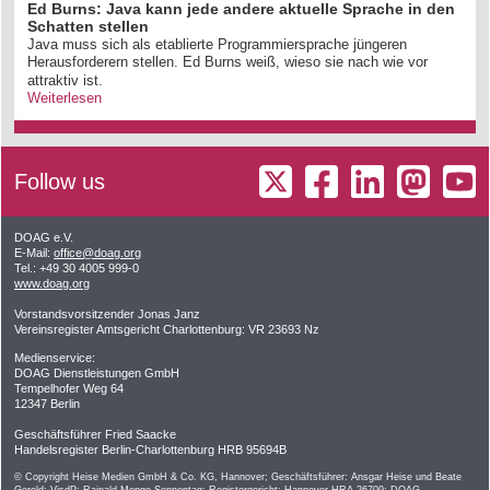
Ed Burns: Java kann jede andere aktuelle Sprache in den
Schatten stellen
Java muss sich als etablierte Programmiersprache jüngeren
Herausforderern stellen. Ed Burns weiß, wieso sie nach wie vor
attraktiv ist.
Weiterlesen
Follow us
DOAG e.V.
E-Mail:
office@doag.org
Tel.: +49 30 4005 999-0
www.doag.org
Vorstandsvorsitzender Jonas Janz
Vereinsregister Amtsgericht Charlottenburg: VR 23693 Nz
Medienservice:
DOAG Dienstleistungen GmbH
Tempelhofer Weg 64
12347 Berlin
Geschäftsführer Fried Saacke
Handelsregister Berlin-Charlottenburg HRB 95694B
© Copyright Heise Medien GmbH & Co. KG, Hannover; Geschäftsführer: Ansgar Heise und Beate