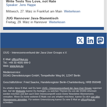
Write Tests You Love, not Hate
Speaker: Jens Happe
Mittwoch, 27. März in Frankfurt am Main
Weiterlesen
JUG Hannover Java-Stammtisch
Freitag, 29. März in Hannover
Weiterlesen
IJUG - Interessensverbund der Java User Groups e.V.
E-Mail:
office@ijug.eu
Tel.: +49 30 4005 999-0
Web:
www.ijug.eu
Medienservice:
DOAG Dienstleistungen GmbH, Tempelhofer Weg 64, 12347 Berlin
Geschäftsführer: Fried Saacke, Handelsregister Berlin-Charlottenburg, HRB 95694B
Du erhältst diese E-Mail, weil Du beim
IJUG - Interessensverbund der Java User Groups
registriert
bist. Auf der
Webseite
kannst Du festlegen, zu welchen Themen Du von der DOAG informiert
werden möchten und dort auch Dein Interessenprofil sowie Deine Newsletter-Abonnements
verwalten. Wenn Du keine weiteren E-Mails von uns erhalten möchtest, kannst Du dich
von allen
Abonnements abmelden
. Für weitere Unterstützung kannst Du eine E-Mail an
office@ijug.eu
schreiben.