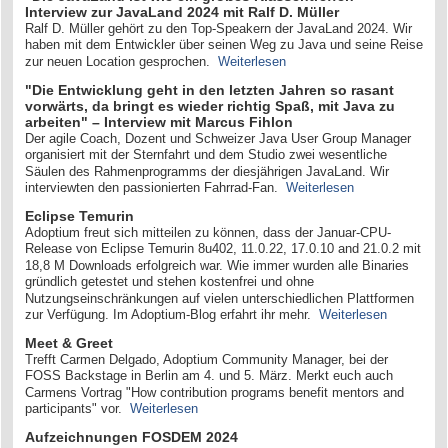
Interview zur JavaLand 2024 mit Ralf D. Müller
Ralf D. Müller gehört zu den Top-Speakern der JavaLand 2024. Wir
haben mit dem Entwickler über seinen Weg zu Java und seine Reise
zur neuen Location gesprochen.
Weiterlesen
"Die Entwicklung geht in den letzten Jahren so rasant
vorwärts, da bringt es wieder richtig Spaß, mit Java zu
arbeiten" – Interview mit Marcus Fihlon
Der agile Coach, Dozent und Schweizer Java User Group Manager
organisiert mit der Sternfahrt und dem Studio zwei wesentliche
Säulen des Rahmenprogramms der diesjährigen JavaLand. Wir
interviewten den passionierten Fahrrad-Fan.
Weiterlesen
Eclipse Temurin
Adoptium freut sich mitteilen zu können, dass der Januar-CPU-
Release von Eclipse Temurin 8u402, 11.0.22, 17.0.10 and 21.0.2 mit
18,8 M Downloads erfolgreich war. Wie immer wurden alle Binaries
gründlich getestet und stehen kostenfrei und ohne
Nutzungseinschränkungen auf vielen unterschiedlichen Plattformen
zur Verfügung. Im Adoptium-Blog erfahrt ihr mehr.
Weiterlesen
Meet & Greet
Trefft Carmen Delgado, Adoptium Community Manager, bei der
FOSS Backstage in Berlin am 4. und 5. März. Merkt euch auch
Carmens Vortrag "How contribution programs benefit mentors and
participants" vor.
Weiterlesen
Aufzeichnungen FOSDEM 2024