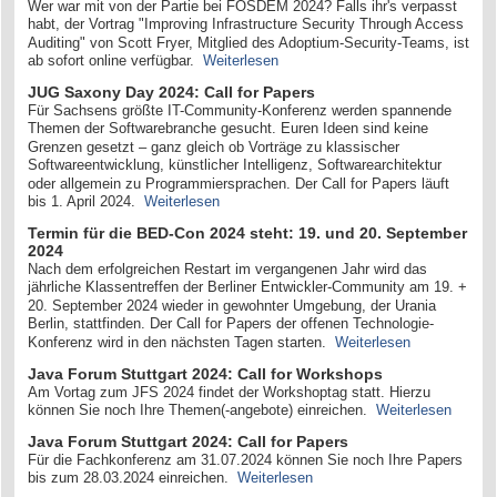
Wer war mit von der Partie bei FOSDEM 2024? Falls ihr's verpasst
habt, der Vortrag "Improving Infrastructure Security Through Access
Auditing" von Scott Fryer, Mitglied des Adoptium-Security-Teams, ist
ab sofort online verfügbar.
Weiterlesen
JUG Saxony Day 2024: Call for Papers
Für Sachsens größte IT-Community-Konferenz werden spannende
Themen der Softwarebranche gesucht. Euren Ideen sind keine
Grenzen gesetzt – ganz gleich ob Vorträge zu klassischer
Softwareentwicklung, künstlicher Intelligenz, Softwarearchitektur
oder allgemein zu Programmiersprachen. Der Call for Papers läuft
bis 1. April 2024.
Weiterlesen
Termin für die BED-Con 2024 steht: 19. und 20. September
2024
Nach dem erfolgreichen Restart im vergangenen Jahr wird das
jährliche Klassentreffen der Berliner Entwickler-Community am 19. +
20. September 2024 wieder in gewohnter Umgebung, der Urania
Berlin, stattfinden. Der Call for Papers der offenen Technologie-
Konferenz wird in den nächsten Tagen starten.
Weiterlesen
Java Forum Stuttgart 2024: Call for Workshops
Am Vortag zum JFS 2024 findet der Workshoptag statt. Hierzu
können Sie noch Ihre Themen(-angebote) einreichen.
Weiterlesen
Java Forum Stuttgart 2024: Call for Papers
Für die Fachkonferenz am 31.07.2024 können Sie noch Ihre Papers
bis zum 28.03.2024 einreichen.
Weiterlesen