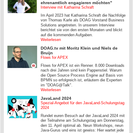
ehrenamtlich engagieren möchten"
Interview mit Katharina Schraft
Im April 2023 hat Katharina Schraft die Nachfolge
von Thomas Karle als DOAG Vorstand Business
Solutions angetreten. In unserem Interview
berichtet sie von den ersten Monaten und blickt
auf die kommenden Aufgaben.
Weiterlesen
DOAG.tv mit Moritz Klein und Niels de
Bruijn
Flows for APEX
Flows for APEX ist ein Renner. 8.000 Downloads
nach drei Jahren sind kein Pappenstiel. Warum
die Open Source Process Engine auf Basis von
BPMN so erfolgreich ist, erläutern die Experten
im "DOAG@Talk".
Weiterlesen
JavaLand 2024
Spezial-Angebot für den JavaLand-Schulungstag
2024
Rundet euren Besuch auf der JavaLand 2024 mit
der Teilnahme am Schulungstag am Donnerstag,
den 11. April optimal ab. Neun Workshops, neun
Java-Gurus und eins ist gewiss: Hier wartet jede