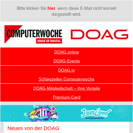
Bitte klicken Sie
hier
, wenn diese E-Mail nicht korrekt
dargestellt wird.
DOAG online
DOAG-Events
DOAG.tv
Schlagzeilen Computerwoche
DOAG-Mitgliedschaft – Ihre Vorteile
Premium-Card
Neues von der DOAG