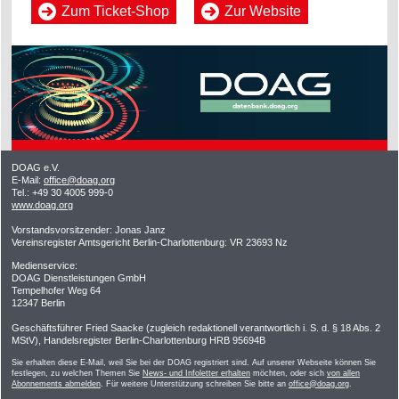
Zum Ticket-Shop
Zur Website
DOAG e.V.
E-Mail:
office@doag.org
Tel.: +49 30 4005 999-0
www.doag.org
Vorstandsvorsitzender: Jonas Janz
Vereinsregister Amtsgericht Berlin-Charlottenburg: VR 23693 Nz
Medienservice:
DOAG Dienstleistungen GmbH
Tempelhofer Weg 64
12347 Berlin
Geschäftsführer Fried Saacke (zugleich redaktionell verantwortlich i. S. d. § 18 Abs. 2
MStV), Handelsregister Berlin-Charlottenburg HRB 95694B
Sie erhalten diese E-Mail, weil Sie bei der DOAG registriert sind. Auf unserer Webseite können Sie
festlegen, zu welchen Themen Sie
News- und Infoletter erhalten
möchten, oder sich
von allen
Abonnements abmelden
. Für weitere Unterstützung schreiben Sie bitte an
office@doag.org
.