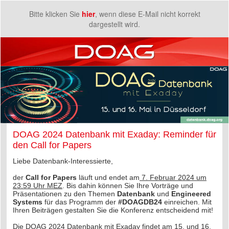
Bitte klicken Sie
hier
, wenn diese E-Mail nicht korrekt
dargestellt wird.
DOAG 2024 Datenbank mit Exaday: Reminder für
den Call for Papers
Liebe Datenbank-Interessierte,
der
Call for Papers
läuft und endet am
7. Februar 2024 um
23:59 Uhr MEZ
. Bis dahin können Sie Ihre Vorträge und
Präsentationen zu den Themen
Datenbank
und
Engineered
Systems
für das Programm der
#DOAGDB24
einreichen. Mit
Ihren Beiträgen gestalten Sie die Konferenz entscheidend mit!
Die DOAG 2024 Datenbank mit Exaday findet am
15. und 16.