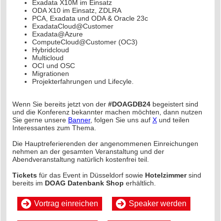
Exadata X10M im Einsatz
ODA X10 im Einsatz, ZDLRA
PCA, Exadata und ODA & Oracle 23c
ExadataCloud@Customer
Exadata@Azure
ComputeCloud@Customer (OC3)
Hybridcloud
Multicloud
OCI und OSC
Migrationen
Projekterfahrungen und Lifecyle.
Wenn Sie bereits jetzt von der
#DOAGDB24
begeistert sind
und die Konferenz bekannter machen möchten, dann nutzen
Sie gerne unsere
Banner
, folgen Sie uns auf
X
und teilen
Interessantes zum Thema.
Die Hauptreferierenden der angenommenen Einreichungen
nehmen an der gesamten Veranstaltung und der
Abendveranstaltung natürlich kostenfrei teil.
Tickets
für das Event in Düsseldorf sowie
Hotelzimmer
sind
bereits im
DOAG Datenbank Shop
erhältlich.
Vortrag einreichen
Speaker werden