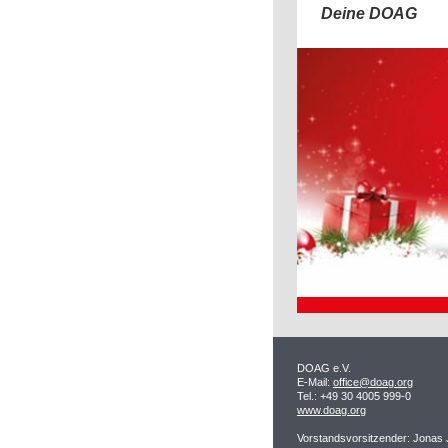
Deine DOAG
DOAG e.V.
E-Mail:
office@doag.org
Tel.: +49 30 4005 999-0
www.doag.org
Vorstandsvorsitzender: Jonas