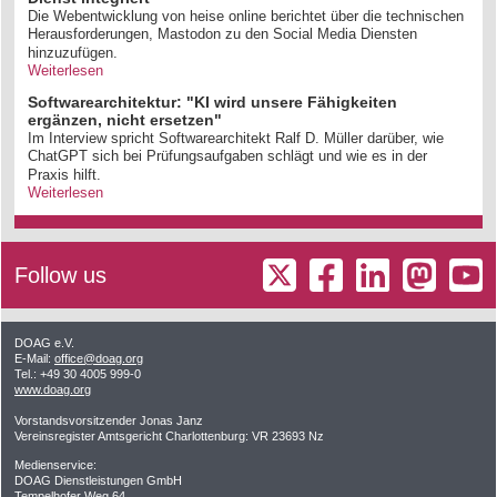
Die Webentwicklung von heise online berichtet über die technischen
Herausforderungen, Mastodon zu den Social Media Diensten
hinzuzufügen.
Weiterlesen
Softwarearchitektur: "KI wird unsere Fähigkeiten
ergänzen, nicht ersetzen"
Im Interview spricht Softwarearchitekt Ralf D. Müller darüber, wie
ChatGPT sich bei Prüfungsaufgaben schlägt und wie es in der
Praxis hilft.
Weiterlesen
Follow us
DOAG e.V.
E-Mail:
office@doag.org
Tel.: +49 30 4005 999-0
www.doag.org
Vorstandsvorsitzender Jonas Janz
Vereinsregister Amtsgericht Charlottenburg: VR 23693 Nz
Medienservice:
DOAG Dienstleistungen GmbH
Tempelhofer Weg 64