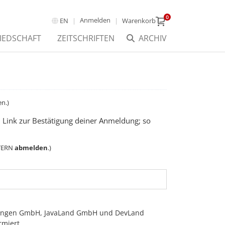
0
Anmelden
EN
Warenkorb
IEDSCHAFT
ZEITSCHRIFTEN
ARCHIV
n.)
em Link zur Bestätigung deiner Anmeldung; so
TTERN
abmelden
.)
istungen GmbH, JavaLand GmbH und DevLand
miert.