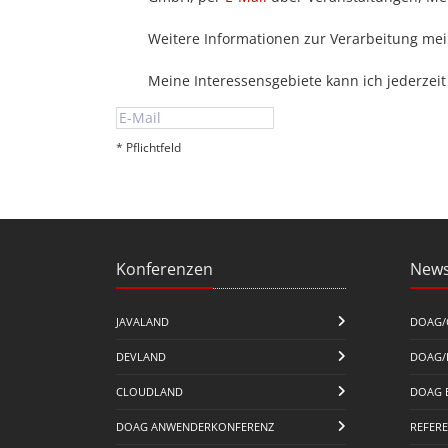
Weitere Informationen zur Verarbeitung me
Meine Interessensgebiete kann ich jederzeit
* Pflichtfeld
Konferenzen
News
JAVALAND
DOAG/
DEVLAND
DOAG/
CLOUDLAND
DOAG 
DOAG ANWENDERKONFERENZ
REFER