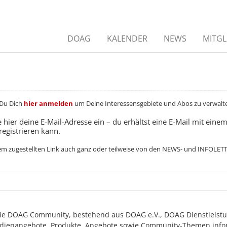
DOAG
KALENDER
NEWS
MITGL
 Du Dich
hier anmelden
um Deine Interessensgebiete und Abos zu verwalte
 hier deine E-Mail-Adresse ein – du erhältst eine E-Mail mit ein
registrieren kann.
dem zugestellten Link auch ganz oder teilweise von den NEWS- und INFOLE
ch die DOAG Community, bestehend aus DOAG e.V., DOAG Dienstle
dienangebote, Produkte, Angebote sowie Community-Themen infor