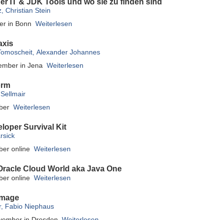
er IT & JDK Tools und wo sie zu finden sind
, Christian Stein
er in Bonn
Weiterlesen
axis
 Tomoscheit, Alexander Johannes
ember in Jena
Weiterlesen
orm
Sellmair
ber
Weiterlesen
loper Survival Kit
rsick
ber online
Weiterlesen
 Oracle Cloud World aka Java One
ber online
Weiterlesen
Image
r, Fabio Niephaus
vember in Dresden
Weiterlesen