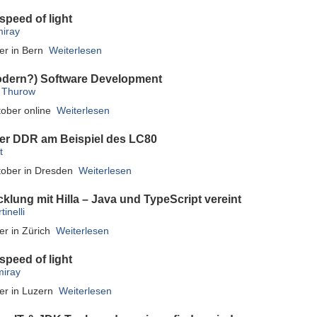
speed of light
miray
er in Bern
Weiterlesen
odern?) Software Development
r Thurow
ober online
Weiterlesen
er DDR am Beispiel des LC80
t
tober in Dresden
Weiterlesen
cklung mit Hilla – Java und TypeScript vereint
inelli
er in Zürich
Weiterlesen
speed of light
miray
er in Luzern
Weiterlesen