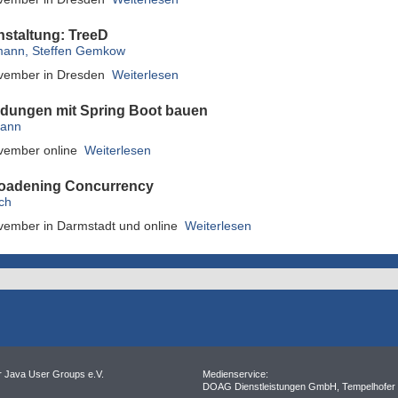
staltung: TreeD
mann, Steffen Gemkow
vember in Dresden
Weiterlesen
ungen mit Spring Boot bauen
mann
vember online
Weiterlesen
roadening Concurrency
ch
vember in Darmstadt und online
Weiterlesen
r Java User Groups e.V.
Medienservice:
DOAG Dienstleistungen GmbH, Tempelhofer 