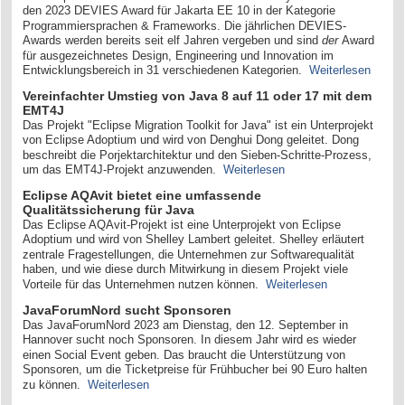
den 2023 DEVIES Award für Jakarta EE 10 in der Kategorie
Programmiersprachen & Frameworks. Die jährlichen DEVIES-
Awards werden bereits seit elf Jahren vergeben und sind
der
Award
für ausgezeichnetes Design, Engineering und Innovation im
Entwicklungsbereich in 31 verschiedenen Kategorien.
Weiterlesen
Vereinfachter Umstieg von Java 8 auf 11 oder 17 mit dem
EMT4J
Das Projekt "Eclipse Migration Toolkit for Java" ist ein Unterprojekt
von Eclipse Adoptium und wird von Denghui Dong geleitet. Dong
beschreibt die Porjektarchitektur und den Sieben-Schritte-Prozess,
um das EMT4J-Projekt anzuwenden.
Weiterlesen
Eclipse AQAvit bietet eine umfassende
Qualitätssicherung für Java
Das Eclipse AQAvit-Projekt ist eine Unterprojekt von Eclipse
Adoptium und wird von Shelley Lambert geleitet. Shelley erläutert
zentrale Fragestellungen, die Unternehmen zur Softwarequalität
haben, und wie diese durch Mitwirkung in diesem Projekt viele
Vorteile für das Unternehmen nutzen können.
Weiterlesen
JavaForumNord sucht Sponsoren
Das JavaForumNord 2023 am Dienstag, den 12. September in
Hannover sucht noch Sponsoren. In diesem Jahr wird es wieder
einen Social Event geben. Das braucht die Unterstützung von
Sponsoren, um die Ticketpreise für Frühbucher bei 90 Euro halten
zu können.
Weiterlesen