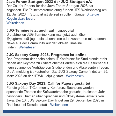
Java Forum Stuttgart 2023 der JUG Stuttgart e.V.
Der Call for Papers für das Java Forum Stuttgart 2023 hat
begonnen. Die Teilnehmeranmeldung für den JFS-Workshoptag am
12. Juli 2023 in Stuttgart ist derzeit in vollem Gange.
Bitte die
Regeln dazu lesen
.
Weiterlesen
JUG-Termine jetzt auch auf ijug.social
Die aktuellen JUG-Termine kann man jetzt auch über
@ijugtermine@ijug.social abonnieren oder zusammen mit anderen
News aus der Community auf der lokalen Timeline
finden.
Weiterlesen
JUG Saxony Camp 2023: Programm ist online
Das Programm der sächsischen IT-Konferenz für Studierende steht.
Neben der Keynote zu Cybersicherheit dürfen sich die Besucher auf
neun spannende Vorträge von Studierenden und Absolventen freuen.
Die Anmeldung ist kostenfrei. Das JUG Saxony Camp findet am 29.
März 2023 an der HTWK Leipzig statt.
Weiterlesen
JUG Saxony Day 2023: Call for Papers gestartet
Für die größte IT-Community-Konferenz Sachsens werden
spannende Themen der Softwarebranche gesucht, in diesem Jahr
besonders Themen über Sprachen und Ökosysteme jenseits von
Java. Der 10. JUG Saxony Day findet am 29. September 2023 in
Radebeul bei Dresden statt.
Weiterlesen