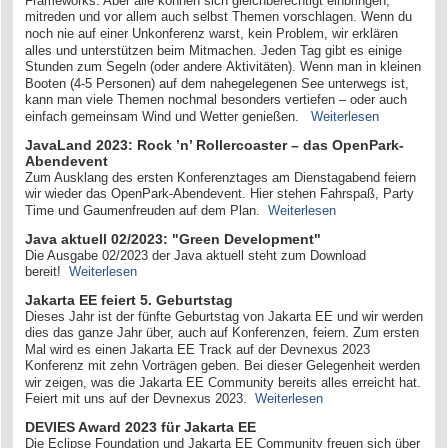
Frameworks. Aber alle können sich gleichberechtigt einbringen,
mitreden und vor allem auch selbst Themen vorschlagen. Wenn du
noch nie auf einer Unkonferenz warst, kein Problem, wir erklären
alles und unterstützen beim Mitmachen. Jeden Tag gibt es einige
Stunden zum Segeln (oder andere Aktivitäten). Wenn man in kleinen
Booten (4-5 Personen) auf dem nahegelegenen See unterwegs ist,
kann man viele Themen nochmal besonders vertiefen – oder auch
einfach gemeinsam Wind und Wetter genießen.
Weiterlesen
JavaLand 2023: Rock ’n’ Rollercoaster – das OpenPark-
Abendevent
Zum Ausklang des ersten Konferenztages am Dienstagabend feiern
wir wieder das OpenPark-Abendevent. Hier stehen Fahrspaß, Party
Time und Gaumenfreuden auf dem Plan.
Weiterlesen
Java aktuell 02/2023: "Green Development"
Die Ausgabe 02/2023 der Java aktuell steht zum Download
bereit!
Weiterlesen
Jakarta EE feiert 5. Geburtstag
Dieses Jahr ist der fünfte Geburtstag von Jakarta EE und wir werden
dies das ganze Jahr über, auch auf Konferenzen, feiern. Zum ersten
Mal wird es einen Jakarta EE Track auf der Devnexus 2023
Konferenz mit zehn Vorträgen geben. Bei dieser Gelegenheit werden
wir zeigen, was die Jakarta EE Community bereits alles erreicht hat.
Feiert mit uns auf der Devnexus 2023.
Weiterlesen
DEVIES Award 2023 für Jakarta EE
Die Eclipse Foundation und Jakarta EE Community freuen sich über