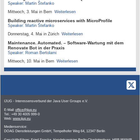
Speaker: Martin Štefanko
Mittwoch, 3. Mai in Bern
Weiterlesen
Building reactive microservices with MicroProfile
Speaker: Martin Štefanko
Donnerstag, 4. Mai in Zürich
Weiterlesen
Maintenance. Automated. – Software-Wartung mit dem
Renovate Bot in der Praxis
Speaker: Roman Bertolami
Mittwoch, 10. Mai in Bern
Weiterlesen
IJUG - Interessensverbund der Java User Groups e.V.
E-Mail:
office@ijug.eu
Tel.: +49 30 4005 999-0
Web:
www.ijug.eu
Medienservice:
DOAG Dienstleistungen GmbH, Tempelhofer Weg 64, 12347 Berlin
Geschäftsführer: Fried Saacke, Handelsregister Berlin-Charlottenburg, HRB 95694B