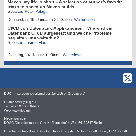
Maven, my life is short – A selection of author’s favorite
tricks to speed up Maven builds
Speaker: Peter Palaga
Donnerstag, 19. Januar in St. Gallen
Weiterlesen
CI/CD von Datenbank-Applikationen – Wie wird ein
Datenbank CI/CD aufgesetzt und welche Probleme
begleiten uns weiterhin?
Speaker: Jasmin Fluri
Dienstag, 24. Januar in Zürich
Weiterlesen
IJUG - Interessensverbund der Java User Groups e.V.
E-Mail:
office@ijug.eu
Tel.: +49 30 4005 999-0
Web:
www.ijug.eu
Medienservice:
DOAG Dienstleistungen GmbH, Tempelhofer Weg 64, 12347 Berlin
Geschäftsführer: Fried Saacke, Handelsregister Berlin-Charlottenburg, HRB 95694B