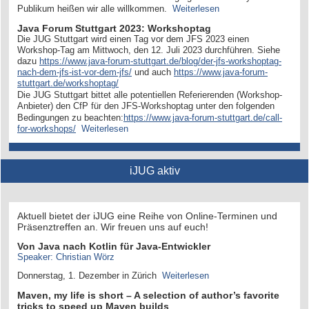
Publikum heißen wir alle willkommen.
Weiterlesen
Java Forum Stuttgart 2023: Workshoptag
Die JUG Stuttgart wird einen Tag vor dem JFS 2023 einen
Workshop-Tag am Mittwoch, den 12. Juli 2023 durchführen. Siehe
dazu
https://www.java-forum-stuttgart.de/blog/der-jfs-workshoptag-
nach-dem-jfs-ist-vor-dem-jfs/
und auch
https://www.java-forum-
stuttgart.de/workshoptag/
Die JUG Stuttgart bittet alle potentiellen Referierenden (Workshop-
Anbieter) den CfP für den JFS-Workshoptag unter den folgenden
Bedingungen zu beachten:
https://www.java-forum-stuttgart.de/call-
for-workshops/
Weiterlesen
iJUG aktiv
Aktuell bietet der iJUG eine Reihe von Online-Terminen und
Präsenztreffen an. Wir freuen uns auf euch!
Von Java nach Kotlin für Java-Entwickler
Speaker: Christian Wörz
Donnerstag, 1. Dezember in Zürich
Weiterlesen
Maven, my life is short – A selection of author’s favorite
tricks to speed up Maven builds